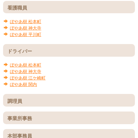
看護職員
ぼやあ樹
松本町
ぼやあ樹
神大寺
ぼやあ樹
平川町
ドライバー
ぼやあ樹
松本町
ぼやあ樹
神大寺
ぼやあ樹
江ケ崎町
ぼやあ樹
関内
調理員
事業所事務
本部事務員