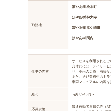
ぼやあ樹
松本町
ぼやあ樹
神大寺
勤務地
ぼやあ樹
江ケ崎町
ぼやあ樹
関内
サービスを利用されるご
具体的には、デイサービ
仕事の内容
り、車両の点検・清掃な
また、送迎業務中のトラ
車両マニュアルの内容を
給与
時給1,245円～
普通自動者運転免許（A
応募資格