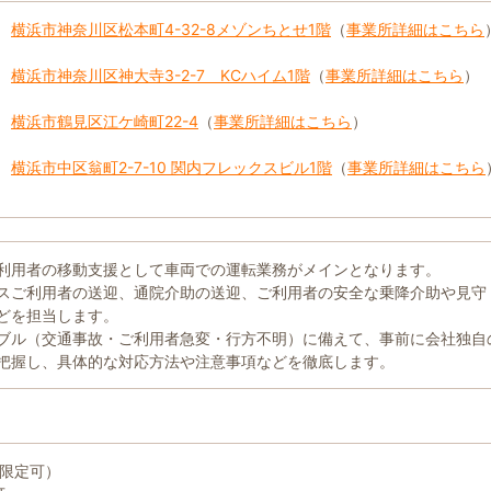
横浜市神奈川区松本町4-32-8メゾンちとせ1階
（
事業所詳細はこちら
横浜市神奈川区神大寺3-2-7 KCハイム1階
（
事業所詳細はこちら
）
横浜市鶴見区江ケ崎町22-4
（
事業所詳細はこちら
）
横浜市中区翁町2-7-10 関内フレックスビル1階
（
事業所詳細はこちら
利用者の移動支援として車両での運転業務がメインとなります。
スご利用者の送迎、通院介助の送迎、ご利用者の安全な乗降介助や見守
どを担当します。
ブル（交通事故・ご利用者急変・行方不明）に備えて、事前に会社独自
把握し、具体的な対応方法や注意事項などを徹底します。
T限定可）