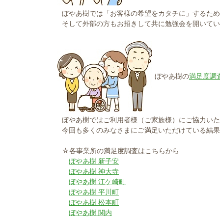
ぼやあ樹では「お客様の希望をカタチに」するため
そして外部の方もお招きして共に勉強会を開いてい
ぼやあ樹の
満足度調
ぼやあ樹ではご利用者様（ご家族様）にご協力いた
今回も多くのみなさまにご満足いただけている結果
☆各事業所の満足度調査はこちらから
ぼやあ樹 新子安
ぼやあ樹 神大寺
ぼやあ樹 江ケ崎町
ぼやあ樹 平川町
ぼやあ樹 松本町
ぼやあ樹 関内