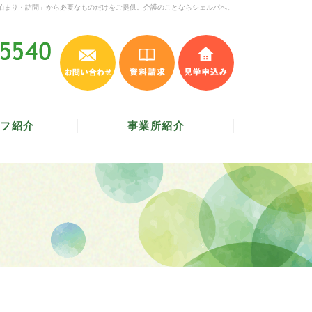
泊まり・訪問」から必要なものだけをご提供。介護のことならシェルパへ。
お問い合わせ
資料請求
見学申込み
045-620-5540
受付時間 9:30～17:30
／
定休日 土・日・祝
フ紹介
事業所紹介