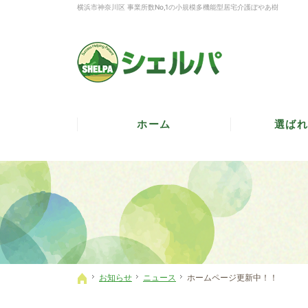
横浜市神奈川区 事業所数No,1の小規模多機能型居宅介護ぼやあ樹
ホーム
選ばれ
お知らせ
ニュース
ホームページ更新中！！
ホーム