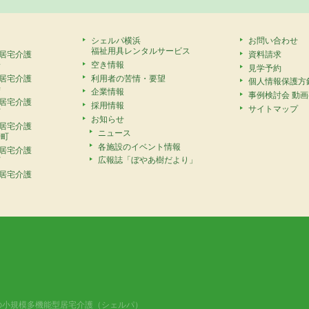
シェルパ横浜
お問い合わせ
福祉用具レンタルサービス
居宅介護
資料請求
安
空き情報
見学予約
居宅介護
利用者の苦情・要望
個人情報保護方
寺
企業情報
事例検討会 動
居宅介護
採用情報
サイトマップ
町
お知らせ
居宅介護
ニュース
崎町
各施設のイベント情報
居宅介護
広報誌「ぼやあ樹だより」
町
居宅介護
の小規模多機能型居宅介護（シェルパ）