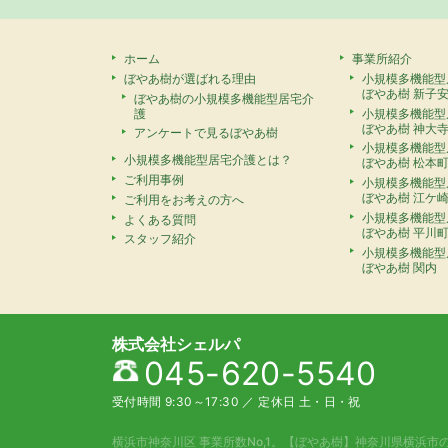
ホーム
事業所紹介
ぼやあ樹が選ばれる理由
小規模多機能型
ぼやあ樹 新子
ぼやあ樹の小規模多機能型居宅介
護
小規模多機能型
ぼやあ樹 神大
アンケートで見るぼやあ樹
小規模多機能型
小規模多機能型居宅介護とは？
ぼやあ樹 松本
ご利用事例
小規模多機能型
ぼやあ樹 江ケ
ご利用をお考えの方へ
小規模多機能型
よくある質問
ぼやあ樹 平川
スタッフ紹介
小規模多機能型
ぼやあ樹 関内
株式会社シェルパ
045-620-5540
受付時間 9:30～17:30
／
定休日 土・日・祝
横浜市神奈川区 事業所数No,1。
【ぼやあ樹】神奈川県横浜市