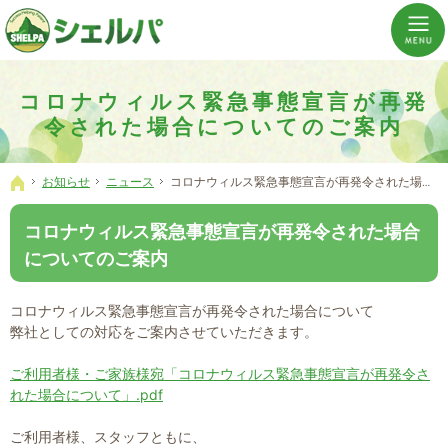
介護の「通い・泊まり・訪問」から必要なものだけをご提供。介護のことならシェルパへ。
横浜市神奈川区 事業所数No,1の小規模多機能型居宅介護ぼやあ樹
コロナウィルス緊急事態宣言が再発
令された場合についてのご案内
お知らせ
ニュース
コロナウィルス緊急事態宣言が再発令された場合についてのご案内
ホーム
コロナウィルス緊急事態宣言が再発令された場合
についてのご案内
コロナウィルス緊急事態宣言が再発令された場合について
弊社としての対応をご案内させていただきます。
ご利用者様・ご家族様宛「コロナウィルス緊急事態宣言が再発令さ
れた場合について」.pdf
ご利用者様、スタッフともに、