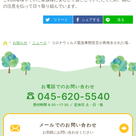
の注意を払って日々取り組んでいます。
entry674
entry674
entry674
ツイート
シェアする
送る
お知らせ
ニュース
コロナウィルス緊急事態宣言が再発令された場合についてのご案内
ホーム
お電話でのお問い合わせ
045-620-5540
受付時間 9:30～17:30
／
定休日 土・日・祝
メールでの
お問い合わせ
お気軽に
お問い合わせください