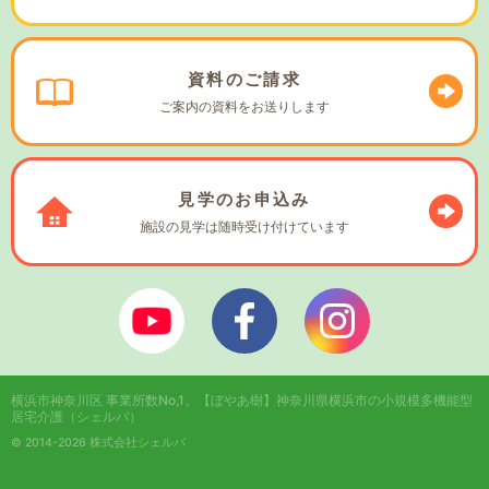
資料の
ご請求
ご案内の資料を
お送りします
見学の
お申込み
施設の見学は
随時受け付けています
ぼやあ樹Youtube
シェルパフェイスブック
シェルパインスタ
横浜市神奈川区 事業所数No,1。
【ぼやあ樹】神奈川県横浜市の小規模多機能型
居宅介護（シェルパ）
© 2014-2026 株式会社シェルパ