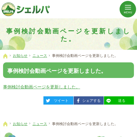
介護の「通い・泊まり・訪問」から必要なものだけをご提供。介護のことならシェルパへ。
横浜市神奈川区 事業所数No,1の小規模多機能型居宅介護ぼやあ樹
事例検討会動画ページを更新しまし
た。
お知らせ
ニュース
事例検討会動画ページを更新しました。
ホーム
事例検討会動画ページを更新しました。
事例検討会動画ページを更新しました。
entry1647
entry1647
entry1647
ツイート
シェアする
送る
お知らせ
ニュース
事例検討会動画ページを更新しました。
ホーム