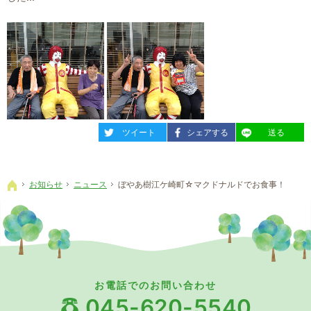
entry387
entry387
entry387
ツイート
シェアする
送る
お知らせ
ニュース
ぼやあ樹江ケ崎町☆マクドナルドでお食事！
ホーム
お電話でのお問い合わせ
045-620-5540