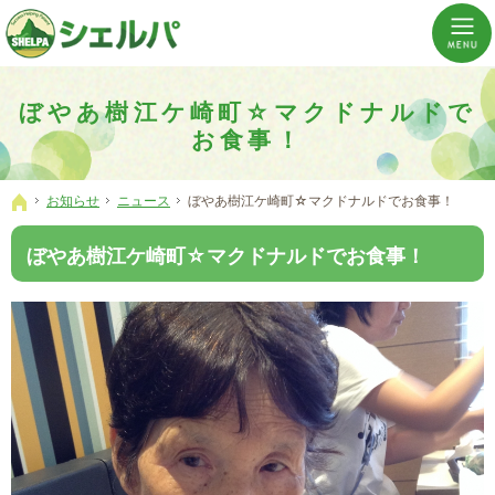
介護の「通い・泊まり・訪問」から必要なものだけをご提供。介護のことならシェルパへ。
横浜市神奈川区 事業所数No,1の小規模多機能型居宅介護ぼやあ樹
ぼやあ樹江ケ崎町☆マクドナルドで
お食事！
お知らせ
ニュース
ぼやあ樹江ケ崎町☆マクドナルドでお食事！
ホーム
ぼやあ樹江ケ崎町☆マクドナルドでお食事！