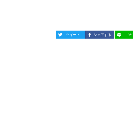
entry386
entry386
entry38
ツイート
シェアする
送