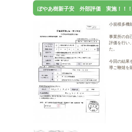
ぼやあ樹新子安 外部評価 実施！！
小規模多機
事業所の自
評価を行い
た。
今回の結果
導ご鞭燵を