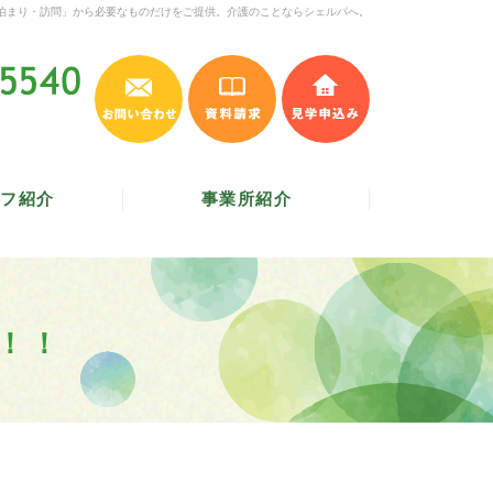
泊まり・訪問」から必要なものだけをご提供。介護のことならシェルパへ。
お問い合わせ
資料請求
見学申込み
045-620-5540
受付時間 9:30～17:30
／
定休日 土・日・祝
フ紹介
事業所紹介
！！