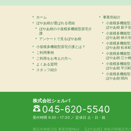
ホーム
事業所紹介
ぼやあ樹が選ばれる理由
小規模多機能型
ぼやあ樹 新子
ぼやあ樹の小規模多機能型居宅介
護
小規模多機能型
ぼやあ樹 神大
アンケートで見るぼやあ樹
小規模多機能型
小規模多機能型居宅介護とは？
ぼやあ樹 松本
ご利用事例
小規模多機能型
ぼやあ樹 江ケ
ご利用をお考えの方へ
小規模多機能型
よくある質問
ぼやあ樹 平川
スタッフ紹介
小規模多機能型
ぼやあ樹 関内
株式会社シェルパ
045-620-5540
受付時間 9:30～17:30
／
定休日 土・日・祝
横浜市神奈川区 事業所数No,1。
【ぼやあ樹】神奈川県横浜市