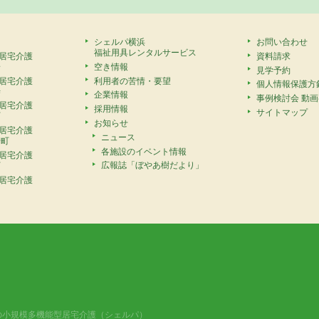
シェルパ横浜
お問い合わせ
福祉用具レンタルサービス
居宅介護
資料請求
安
空き情報
見学予約
居宅介護
利用者の苦情・要望
個人情報保護方
寺
企業情報
事例検討会 動
居宅介護
採用情報
サイトマップ
町
お知らせ
居宅介護
ニュース
崎町
各施設のイベント情報
居宅介護
広報誌「ぼやあ樹だより」
町
居宅介護
の小規模多機能型居宅介護（シェルパ）