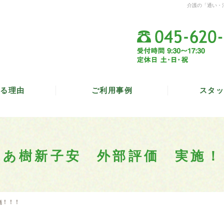
介護の「通い・
る理由
ご利用事例
スタッ
やあ樹新子安 外部評価 実施！
施！！！