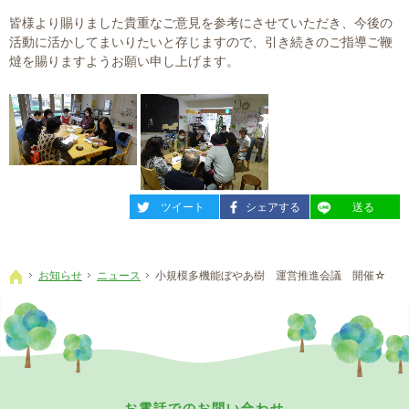
皆様より賜りました貴重なご意見を参考にさせていただき、今後の
活動に活かしてまいりたいと存じますので、引き続きのご指導ご鞭
燵を賜りますようお願い申し上げます。
entry356
entry356
entry356
ツイート
シェアする
送る
お知らせ
ニュース
小規模多機能ぼやあ樹 運営推進会議 開催☆
ホーム
お電話でのお問い合わせ