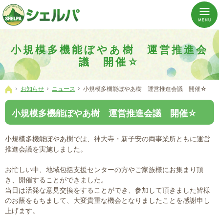
介護の「通い・泊まり・訪問」から必要なものだけをご提供。介護のことならシェルパへ。
横浜市神奈川区 事業所数No,1の小規模多機能型居宅介護ぼやあ樹
小規模多機能ぼやあ樹 運営推進会
議 開催☆
お知らせ
ニュース
小規模多機能ぼやあ樹 運営推進会議 開催☆
ホーム
小規模多機能ぼやあ樹 運営推進会議 開催☆
小規模多機能ぼやあ樹では、神大寺・新子安の両事業所ともに運営
推進会議を実施しました。
お忙しい中、地域包括支援センターの方やご家族様にお集まり頂
き、開催することができました。
当日は活発な意見交換をすることができ、参加して頂きました皆様
のお蔭をもちまして、大変貴重な機会となりましたことを感謝申し
上げます。