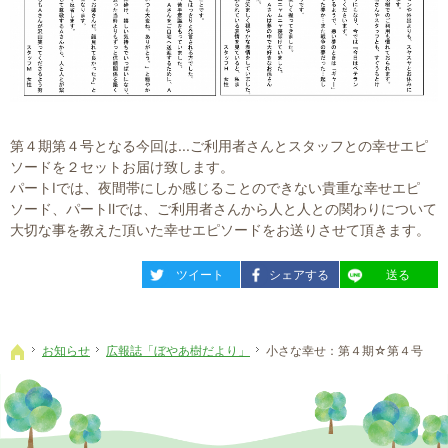
第４期第４号となる今回は...ご利用者さんとスタッフとの幸せエピ
ソードを２セットお届け致します。
パートⅠでは、夜間帯にしか感じることのできない貴重な幸せエピ
ソード、パートⅡでは、ご利用者さんから人と人との関わりについて
大切な事を教えた頂いた幸せエピソードをお送りさせて頂きます。
entry304
entry304
entry304
ツイート
シェアする
送る
お知らせ
広報誌「ぼやあ樹だより」
小さな幸せ：第４期☆第４号
ホーム