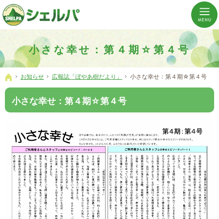
介護の「通い・泊まり・訪問」から必要なものだけをご提供。介護のことならシェルパへ。
横浜市神奈川区 事業所数No,1の小規模多機能型居宅介護ぼやあ樹
小さな幸せ：第４期☆第４号
お知らせ
広報誌「ぼやあ樹だより」
小さな幸せ：第４期☆第４号
ホーム
小さな幸せ：第４期☆第４号