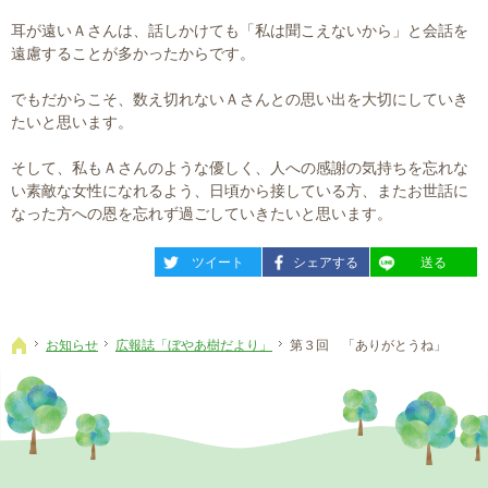
耳が遠いＡさんは、話しかけても「私は聞こえないから」と会話を
遠慮することが多かったからです。
でもだからこそ、数え切れないＡさんとの思い出を大切にしていき
たいと思います。
そして、私もＡさんのような優しく、人への感謝の気持ちを忘れな
い素敵な女性になれるよう、日頃から接している方、またお世話に
なった方への恩を忘れず過ごしていきたいと思います。
entry282
entry282
entry282
ツイート
シェアする
送る
お知らせ
広報誌「ぼやあ樹だより」
第３回 「ありがとうね」
ホーム