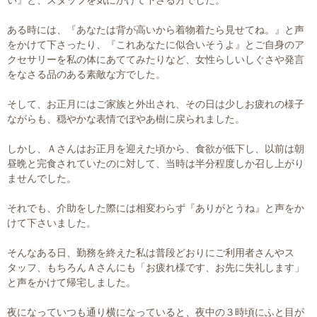
ある時には、『あなたは背が高いから着物着たら見せてね。』と声
をかけて下さったり、『これあなたに似合いそうよ』とご自身のア
クセサリーを私の体にあててみたりなど、女性らしいしぐさや発言
をなさる品のある素敵な方でした。
そして、お正月にはご家族と外出され、その日は少しお疲れの様子
ながらも、穏やかな表情でぼやあ樹に戻られました。
しかし、Ａさんはお正月を迎えた頃から、食欲が低下し、以前は朝
昼晩と完食されていたのに対して、当時は半分程度しか召し上がり
ませんでした。
それでも、介助をした際には相変わらず『ありがとうね』と声をか
けて下さいました。
そんなある日、勤務を終えた私は普段どおりにご利用者さんやス
タッフ、もちろんＡさんにも「お疲れ様です、お先に失礼します」
と声をかけて帰宅しました。
夜になっていつも通り横になっていると、夜中の３時頃にふと目が