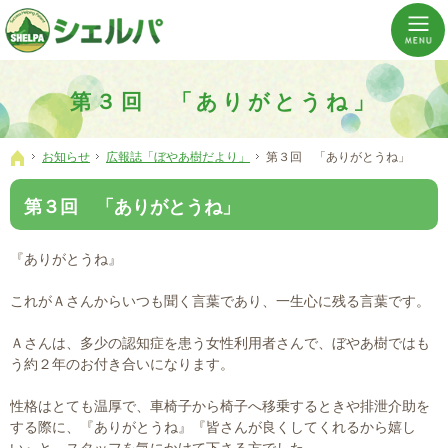
介護の「通い・泊まり・訪問」から必要なものだけをご提供。介護のことならシェルパへ。
横浜市神奈川区 事業所数No,1の小規模多機能型居宅介護ぼやあ樹
第３回 「ありがとうね」
お知らせ
広報誌「ぼやあ樹だより」
第３回 「ありがとうね」
ホーム
第３回 「ありがとうね」
『ありがとうね』
これがＡさんからいつも聞く言葉であり、一生心に残る言葉です。
Ａさんは、多少の認知症を患う女性利用者さんで、ぼやあ樹ではも
う約２年のお付き合いになります。
性格はとても温厚で、車椅子から椅子へ移乗するときや排泄介助を
する際に、『ありがとうね』『皆さんが良くしてくれるから嬉し
い』と、スタッフを気にかけて下さる方でした。