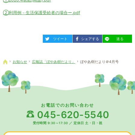
②利用例－生活保護受給者の場合ー.pdf
entry629
entry629
entry629
ツイート
シェアする
送る
お知らせ
広報誌「ぼやあ樹だより」
ぼやあ樹だより＠4月号
ホーム
お電話でのお問い合わせ
045-620-5540
受付時間 9:30～17:30
／
定休日 土・日・祝