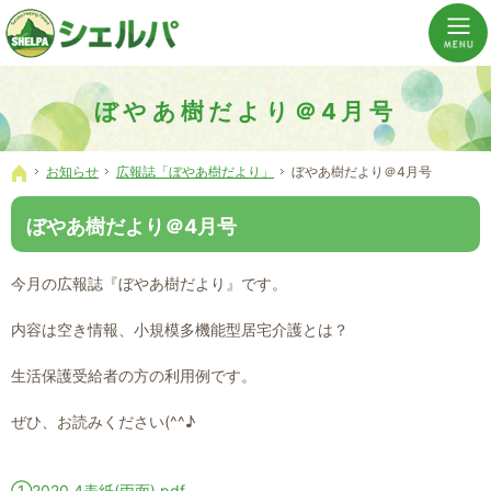
介護の「通い・泊まり・訪問」から必要なものだけをご提供。介護のことならシェルパへ。
横浜市神奈川区 事業所数No,1の小規模多機能型居宅介護ぼやあ樹
ぼやあ樹だより＠4月号
お知らせ
広報誌「ぼやあ樹だより」
ぼやあ樹だより＠4月号
ホーム
ぼやあ樹だより＠4月号
今月の広報誌『ぼやあ樹だより』です。
内容は空き情報、小規模多機能型居宅介護とは？
生活保護受給者の方の利用例です。
ぜひ、お読みください(^^♪
①2020.4表紙(両面).pdf