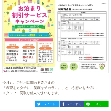
今月も、ご利用に関わる皆さまの
「希望をカタチに。笑顔をチカラに。」という想いを大切に、
スタッフ一同取り組んでまいります。
entry2468
entry2468
entry2468
ツイート
シェアする
送る