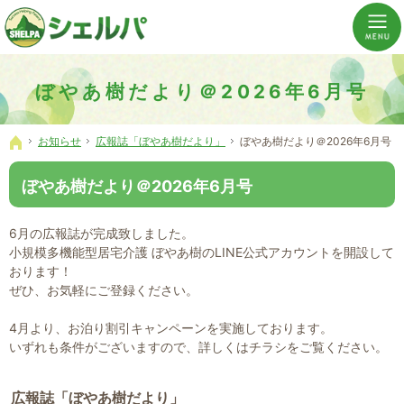
介護の「通い・泊まり・訪問」から必要なものだけをご提供。介護のことならシェルパへ。
横浜市神奈川区 事業所数No,1の小規模多機能型居宅介護ぼやあ樹
ぼやあ樹だより＠2026年6月号
お知らせ
広報誌「ぼやあ樹だより」
ぼやあ樹だより＠2026年6月号
ホーム
ぼやあ樹だより＠2026年6月号
6月の広報誌が完成致しました。
小規模多機能型居宅介護 ぼやあ樹のLINE公式アカウントを開設して
おります！
ぜひ、お気軽にご登録ください。
4月より、お泊り割引キャンペーンを実施しております。
いずれも条件がございますので、詳しくはチラシをご覧ください。
広報誌「ぼやあ樹だより」