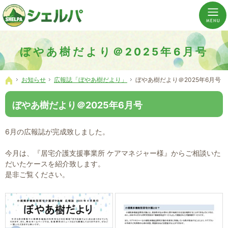
介護の「通い・泊まり・訪問」から必要なものだけをご提供。介護のことならシェルパへ。
横浜市神奈川区 事業所数No,1の小規模多機能型居宅介護ぼやあ樹
ぼやあ樹だより＠2025年6月号
お知らせ
広報誌「ぼやあ樹だより」
ぼやあ樹だより＠2025年6月号
ホーム
ぼやあ樹だより＠2025年6月号
6月の広報誌が完成致しました。
今月は、『居宅介護支援事業所 ケアマネジャー様』からご相談いた
だいたケースを紹介致します。
是非ご覧ください。