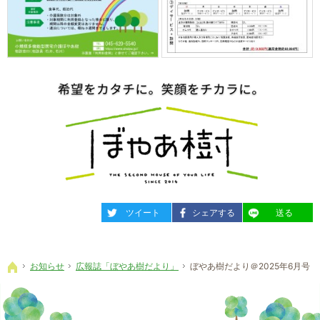
entry2223
entry2223
entry2223
ツイート
シェアする
送る
お知らせ
広報誌「ぼやあ樹だより」
ぼやあ樹だより＠2025年6月号
ホーム