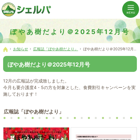
介護の「通い・泊まり・訪問」から必要なものだけをご提供。介護のことならシェルパへ。
横浜市神奈川区 事業所数No,1の小規模多機能型居宅介護ぼやあ樹
ぼやあ樹だより＠2025年12月号
お知らせ
広報誌「ぼやあ樹だより」
ぼやあ樹だより＠2025年12月号
ホーム
ぼやあ樹だより＠2025年12月号
12月の広報誌が完成致しました。
今月も要介護度4・5の方を対象とした、食費割引キャンペーンを実
施しております！
広報誌「ぼやあ樹だより」