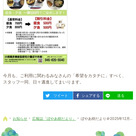
今月も、ご利用に関わるみなさんの「希望をカタチに」すべく、
スタッフ一同、日々邁進してまいります。
entry2337
entry2337
entry2337
ツイート
シェアする
送る
お知らせ
広報誌「ぼやあ樹だより」
ぼやあ樹だより＠2025年12月号
ホーム