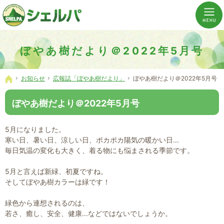
介護の「通い・泊まり・訪問」から必要なものだけをご提供。介護のことならシェルパへ。
横浜市神奈川区 事業所数No,1の小規模多機能型居宅介護ぼやあ樹
ぼやあ樹だより＠2022年5月号
お知らせ
広報誌「ぼやあ樹だより」
ぼやあ樹だより＠2022年5月号
ホーム
ぼやあ樹だより＠2022年5月号
5月になりました。
寒い日、暑い日、涼しい日、ポカポカ陽気の暖かい日...
毎日気温の変化も大きく、着る物にも悩まされる季節です。
5月と言えば新緑、初夏ですね。
そしてぼやあ樹カラーは緑です！
緑色から連想されるのは、
若さ、癒し、安全、健康...などではないでしょうか。