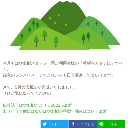
今月もぼやあ樹スタッフ一同ご利用者様の「希望をカタチに」すべ
く、
緑色のプラスイメージでこれからも日々邁進してまいります！
さて、5月の広報誌が完成いたしました。
ぜひご覧になってください。
広報誌「ぼやあ樹だより」2022.5.pdf
ありそうで他にはないぼやあ樹の特徴＝強みはコレ！.pdf
entry952
entry952
entry952
ツイート
シェアする
送る