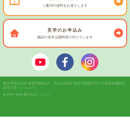
ご案内の資料を
お送りします
見学の
お申込み
施設の見学は
随時受け付けています
ぼやあ樹Youtube
シェルパフェイスブック
シェルパインスタ
横浜市神奈川区 事業所数No,1。
【ぼやあ樹】神奈川県横浜市の小規模多機能型
居宅介護（シェルパ）
© 2014-2026 株式会社シェルパ