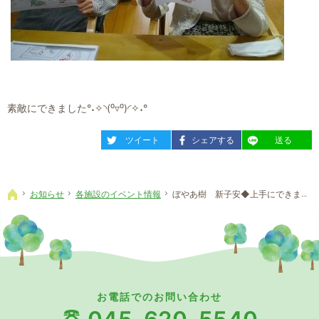
素敵にできました°˖✧◝(⁰▿⁰)◜✧˖°
entry1424
entry1424
entry1424
ツイート
シェアする
送る
お知らせ
各施設のイベント情報
ぼやあ樹 新子安◆上手にできました(^^)v
ホーム
お電話でのお問い合わせ