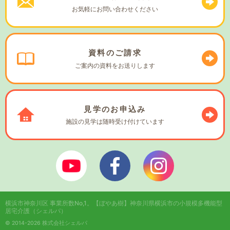
お気軽に
お問い合わせください
資料の
ご請求
ご案内の資料を
お送りします
見学の
お申込み
施設の見学は
随時受け付けています
ぼやあ樹Youtube
シェルパフェイスブック
シェルパインスタ
横浜市神奈川区 事業所数No,1。
【ぼやあ樹】神奈川県横浜市の小規模多機能型
居宅介護（シェルパ）
© 2014-2026 株式会社シェルパ