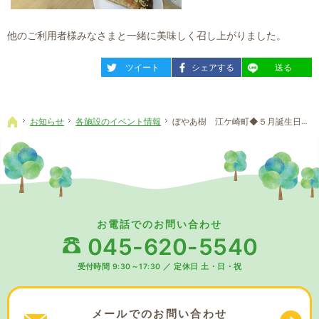
他のご利用者様みなさまと一緒に美味しく召し上がりました。
entry1778
entry1778
entry1778
ツイート
シェアする
送る
お知らせ
各施設のイベント情報
ぼやあ樹 江ケ崎町◆５月誕生日会①
ホーム
お電話でのお問い合わせ
045-620-5540
受付時間 9:30～17:30
／
定休日 土・日・祝
メールでの
お問い合わせ