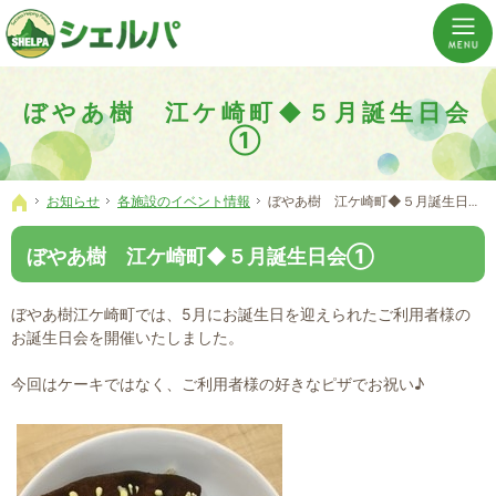
介護の「通い・泊まり・訪問」から必要なものだけをご提供。介護のことならシェルパへ。
横浜市神奈川区 事業所数No,1の小規模多機能型居宅介護ぼやあ樹
ぼやあ樹 江ケ崎町◆５月誕生日会
①
お知らせ
各施設のイベント情報
ぼやあ樹 江ケ崎町◆５月誕生日会①
ホーム
ぼやあ樹 江ケ崎町◆５月誕生日会①
ぼやあ樹江ケ崎町では、5月にお誕生日を迎えられたご利用者様の
お誕生日会を開催いたしました。
今回はケーキではなく、ご利用者様の好きなピザでお祝い♪