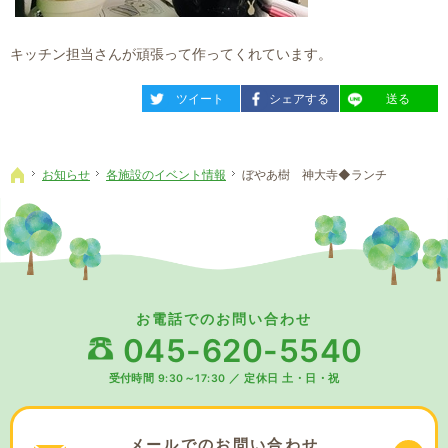
キッチン担当さんが頑張って作ってくれています。
entry1762
entry1762
entry1762
ツイート
シェアする
送る
お知らせ
各施設のイベント情報
ぼやあ樹 神大寺◆ランチ
ホーム
お電話でのお問い合わせ
045-620-5540
受付時間 9:30～17:30
／
定休日 土・日・祝
メールでの
お問い合わせ