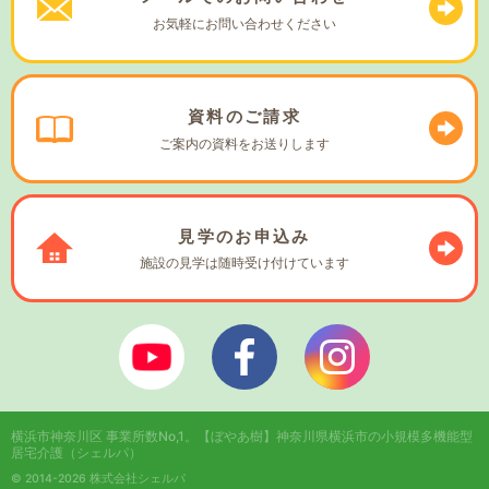
お気軽に
お問い合わせください
資料の
ご請求
ご案内の資料を
お送りします
見学の
お申込み
施設の見学は
随時受け付けています
ぼやあ樹Youtube
シェルパフェイスブック
シェルパインスタ
横浜市神奈川区 事業所数No,1。
【ぼやあ樹】神奈川県横浜市の小規模多機能型
居宅介護（シェルパ）
© 2014-2026 株式会社シェルパ