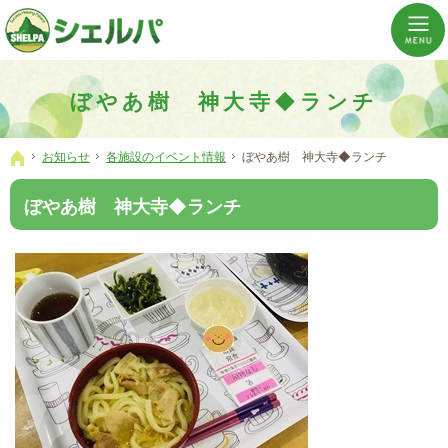
介護の「通い・泊まり・訪問」から必要なものだけをご提供。介護のことならシェルパへ。
横浜市神奈川区 事業所数No,1の小規模多機能型居宅介護ぼやあ樹
ぼやあ樹 神大寺◆ランチ
お知らせ
各施設のイベント情報
ぼやあ樹 神大寺◆ランチ
ホーム
ぼやあ樹 神大寺◆ランチ