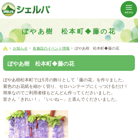
介護の「通い・泊まり・訪問」から必要なものだけをご提供。介護のことならシェルパへ。
横浜市神奈川区 事業所数No,1の小規模多機能型居宅介護ぼやあ樹
ぼやあ樹 松本町◆藤の花
お知らせ
各施設のイベント情報
ぼやあ樹 松本町◆藤の花
ホーム
ぼやあ樹 松本町◆藤の花
ぼやあ樹松本町では5月の飾りとして「藤の花」を作りました。
紫色のお花紙を細かく切り、セロハンテープにくっつけるだけ！
簡単なのでご利用者様もどんどん作ってくださいました。
皆さん「きれい！」「いいね～」と喜んでくださいました。