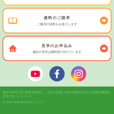
資料の
ご請求
ご案内の資料を
お送りします
見学の
お申込み
施設の見学は
随時受け付けています
ぼやあ樹Youtube
シェルパフェイスブック
シェルパインスタ
横浜市神奈川区 事業所数No,1。
【ぼやあ樹】神奈川県横浜市の小規模多機能型
居宅介護（シェルパ）
© 2014-2026 株式会社シェルパ