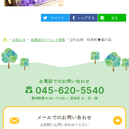
entry1754
entry1754
entry1754
ツイート
シェアする
送る
お知らせ
各施設のイベント情報
ぼやあ樹 松本町◆藤の花
ホーム
お電話でのお問い合わせ
045-620-5540
受付時間 9:30～17:30
／
定休日 土・日・祝
メールでの
お問い合わせ
お気軽に
お問い合わせください