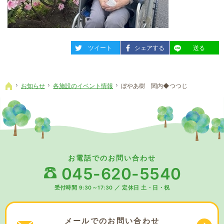
entry1748
entry1748
entry1748
ツイート
シェアする
送る
お知らせ
各施設のイベント情報
ぼやあ樹 関内◆つつじ
ホーム
お電話でのお問い合わせ
045-620-5540
受付時間 9:30～17:30
／
定休日 土・日・祝
メールでの
お問い合わせ