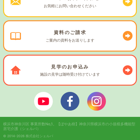
お気軽に
お問い合わせください
資料の
ご請求
ご案内の資料を
お送りします
見学の
お申込み
施設の見学は
随時受け付けています
ぼやあ樹Youtube
シェルパフェイスブック
シェルパインスタ
横浜市神奈川区 事業所数No,1。
【ぼやあ樹】神奈川県横浜市の小規模多機能型
居宅介護（シェルパ）
© 2014-2026 株式会社シェルパ