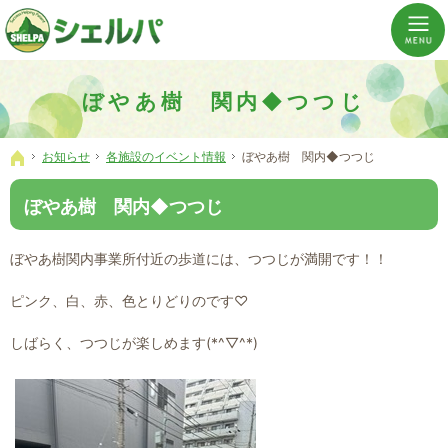
介護の「通い・泊まり・訪問」から必要なものだけをご提供。介護のことならシェルパへ。
横浜市神奈川区 事業所数No,1の小規模多機能型居宅介護ぼやあ樹
ぼやあ樹 関内◆つつじ
お知らせ
各施設のイベント情報
ぼやあ樹 関内◆つつじ
ホーム
ぼやあ樹 関内◆つつじ
ぼやあ樹関内事業所付近の歩道には、つつじが満開です！！
ピンク、白、赤、色とりどりのです♡
しばらく、つつじが楽しめます(*^▽^*)