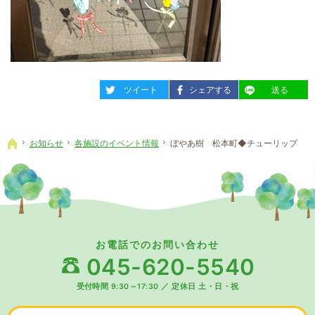
entry1693
entry1693
entry1693
ツイート
シェアする
送る
お知らせ
各施設のイベント情報
ぼやあ樹 松本町◆チューリップ
ホーム
お電話でのお問い合わせ
045-620-5540
受付時間 9:30～17:30
／
定休日 土・日・祝