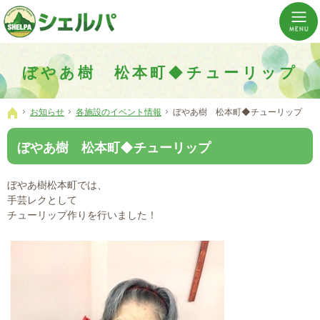
介護の「通い・泊まり・訪問」から必要なものだけをご提供。介護のことならシェルパへ。
横浜市神奈川区 事業所数No,1の小規模多機能型居宅介護ぼやあ樹
ぼやあ樹 松本町◆チューリップ
お知らせ
各施設のイベント情報
ぼやあ樹 松本町◆チューリップ
ホーム
ぼやあ樹 松本町◆チューリップ
ぼやあ樹松本町では、
手芸レクとして
チューリップ作りを行いました！