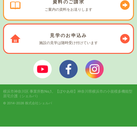
資料の
ご請求
ご案内の資料を
お送りします
見学の
お申込み
施設の見学は
随時受け付けています
ぼやあ樹Youtube
シェルパフェイスブック
シェルパインスタ
横浜市神奈川区 事業所数No,1。
【ぼやあ樹】神奈川県横浜市の小規模多機能型
居宅介護（シェルパ）
© 2014-2026 株式会社シェルパ