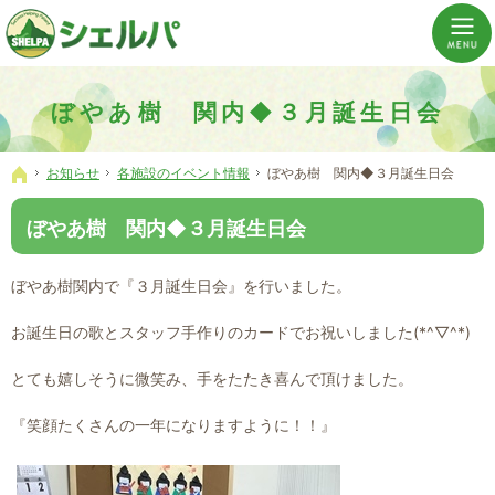
介護の「通い・泊まり・訪問」から必要なものだけをご提供。介護のことならシェルパへ。
横浜市神奈川区 事業所数No,1の小規模多機能型居宅介護ぼやあ樹
ぼやあ樹 関内◆３月誕生日会
お知らせ
各施設のイベント情報
ぼやあ樹 関内◆３月誕生日会
ホーム
ぼやあ樹 関内◆３月誕生日会
ぼやあ樹関内で『３月誕生日会』を行いました。
お誕生日の歌とスタッフ手作りのカードでお祝いしました(*^▽^*)
とても嬉しそうに微笑み、手をたたき喜んで頂けました。
『笑顔たくさんの一年になりますように！！』