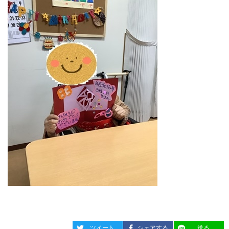
entry1687
entry1687
entry1687
ツイート
シェアする
送る