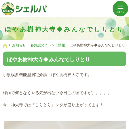
介護の「通い・泊まり・訪問」から必要なものだけをご提供。介護のことならシェルパへ。
横浜市神奈川区 事業所数No,1の小規模多機能型居宅介護ぼやあ樹
ぼやあ樹神大寺◆みんなでしりとり
お知らせ
各施設のイベント情報
ぼやあ樹神大寺◆みんなでしりとり
ホーム
ぼやあ樹神大寺◆みんなでしりとり
小規模多機能型居宅介護 ぼやあ樹神大寺です。
梅雨で何となくやる気が出ない今日この頃ですが。。。。。
今、神大寺では『しりとり』レクが盛り上がってます！