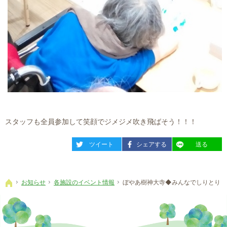
スタッフも全員参加して笑顔でジメジメ吹き飛ばそう！！！
entry643
entry643
entry643
ツイート
シェアする
送る
お知らせ
各施設のイベント情報
ぼやあ樹神大寺◆みんなでしりとり
ホーム