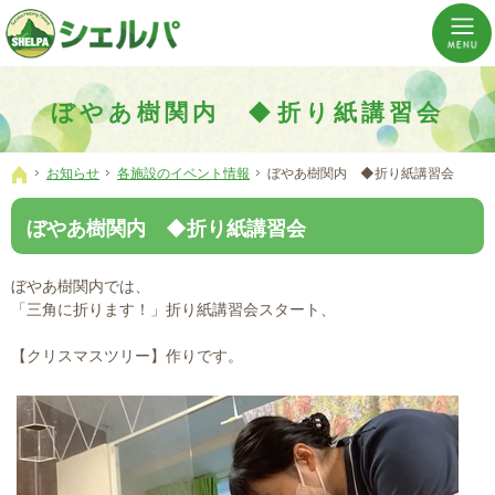
介護の「通い・泊まり・訪問」から必要なものだけをご提供。介護のことならシェルパへ。
横浜市神奈川区 事業所数No,1の小規模多機能型居宅介護ぼやあ樹
ぼやあ樹関内 ◆折り紙講習会
お知らせ
各施設のイベント情報
ぼやあ樹関内 ◆折り紙講習会
ホーム
ぼやあ樹関内 ◆折り紙講習会
ぼやあ樹関内では、
「三角に折ります！」折り紙講習会スタート、
【クリスマスツリー】作りです。