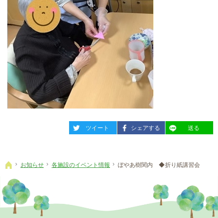
entry1573
entry1573
entry1573
ツイート
シェアする
送る
お知らせ
各施設のイベント情報
ぼやあ樹関内 ◆折り紙講習会
ホーム