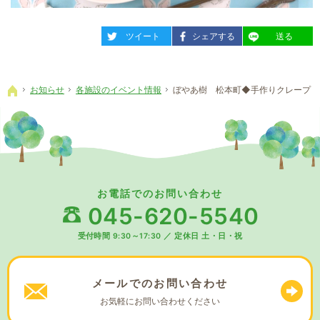
entry1558
entry1558
entry1558
ツイート
シェアする
送る
お知らせ
各施設のイベント情報
ぼやあ樹 松本町◆手作りクレープ
ホーム
お電話でのお問い合わせ
045-620-5540
受付時間 9:30～17:30
／
定休日 土・日・祝
メールでの
お問い合わせ
お気軽に
お問い合わせください