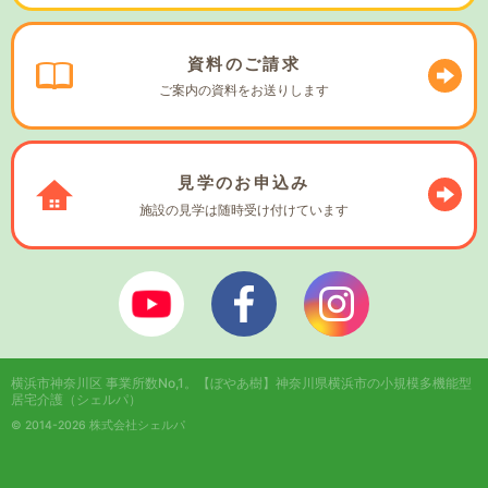
資料の
ご請求
ご案内の資料を
お送りします
見学の
お申込み
施設の見学は
随時受け付けています
ぼやあ樹Youtube
シェルパフェイスブック
シェルパインスタ
横浜市神奈川区 事業所数No,1。
【ぼやあ樹】神奈川県横浜市の小規模多機能型
居宅介護（シェルパ）
© 2014-2026 株式会社シェルパ