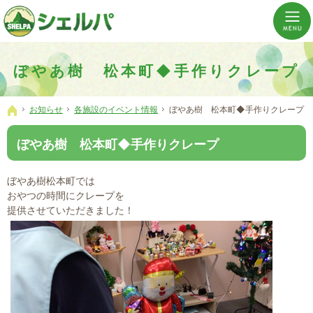
介護の「通い・泊まり・訪問」から必要なものだけをご提供。介護のことならシェルパへ。
横浜市神奈川区 事業所数No,1の小規模多機能型居宅介護ぼやあ樹
ぼやあ樹 松本町◆手作りクレープ
お知らせ
各施設のイベント情報
ぼやあ樹 松本町◆手作りクレープ
ホーム
ぼやあ樹 松本町◆手作りクレープ
ぼやあ樹松本町では
おやつの時間にクレープを
提供させていただきました！