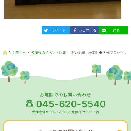
entry1533
entry1533
entry1533
ツイート
シェアする
送る
お知らせ
各施設のイベント情報
ぼやあ樹 松本町◆大作ブロック完成！
ホーム
お電話でのお問い合わせ
045-620-5540
受付時間 9:30～17:30
／
定休日 土・日・祝