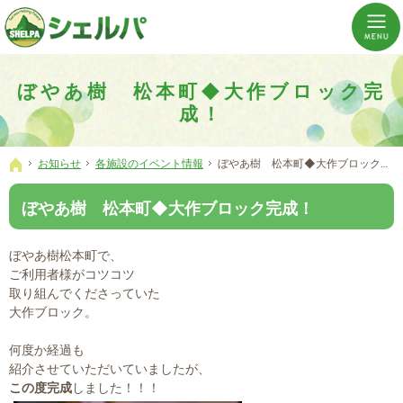
介護の「通い・泊まり・訪問」から必要なものだけをご提供。介護のことならシェルパへ。
横浜市神奈川区 事業所数No,1の小規模多機能型居宅介護ぼやあ樹
ぼやあ樹 松本町◆大作ブロック完
成！
お知らせ
各施設のイベント情報
ぼやあ樹 松本町◆大作ブロック完成！
ホーム
ぼやあ樹 松本町◆大作ブロック完成！
ぼやあ樹松本町で、
ご利用者様がコツコツ
取り組んでくださっていた
大作ブロック。
何度か経過も
紹介させていただいていましたが、
この度完成
しました！！！