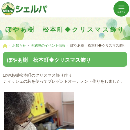
介護の「通い・泊まり・訪問」から必要なものだけをご提供。介護のことならシェルパへ。
横浜市神奈川区 事業所数No,1の小規模多機能型居宅介護ぼやあ樹
ぼやあ樹 松本町◆クリスマス飾り
お知らせ
各施設のイベント情報
ぼやあ樹 松本町◆クリスマス飾り
ホーム
ぼやあ樹 松本町◆クリスマス飾り
ぼやあ樹松本町のクリスマス飾り作り！
ティッシュの芯を使ってプレゼントオーナメント作りをしました。