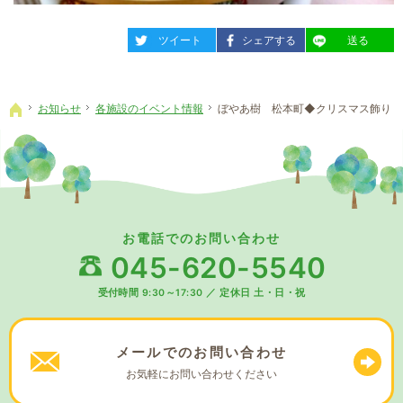
entry1529
entry1529
entry1529
ツイート
シェアする
送る
お知らせ
各施設のイベント情報
ぼやあ樹 松本町◆クリスマス飾り
ホーム
お電話でのお問い合わせ
045-620-5540
受付時間 9:30～17:30
／
定休日 土・日・祝
メールでの
お問い合わせ
お気軽に
お問い合わせください