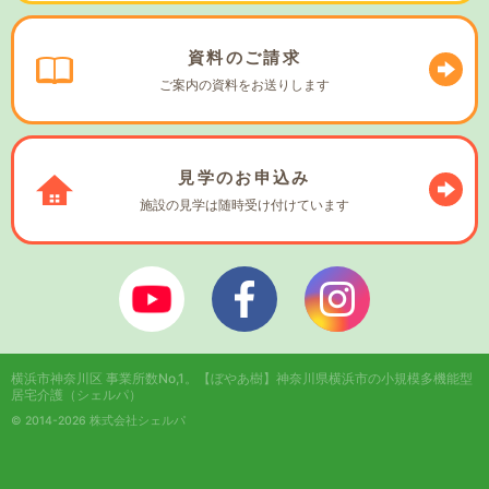
資料の
ご請求
ご案内の資料を
お送りします
見学の
お申込み
施設の見学は
随時受け付けています
ぼやあ樹Youtube
シェルパフェイスブック
シェルパインスタ
横浜市神奈川区 事業所数No,1。
【ぼやあ樹】神奈川県横浜市の小規模多機能型
居宅介護（シェルパ）
© 2014-2026 株式会社シェルパ