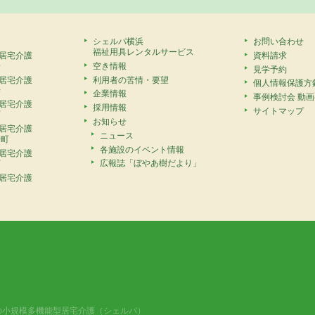
シェルパ横浜
お問い合わせ
福祉用具レンタルサービス
居宅介護
資料請求
安
空き情報
見学予約
居宅介護
利用者の苦情・要望
個人情報保護方
寺
企業情報
事例検討会 動
居宅介護
採用情報
サイトマップ
町
お知らせ
居宅介護
ニュース
崎町
各施設のイベント情報
居宅介護
広報誌「ぼやあ樹だより」
町
居宅介護
の小規模多機能型居宅介護（シェルパ）