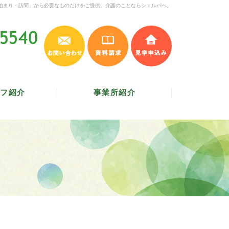
泊まり・訪問」から必要なものだけをご提供。介護のことならシェルパへ。
お問い合わせ
資料請求
見学申込み
045-620-5540
受付時間 9:30～17:30
／
定休日 土・日・祝
フ紹介
事業所紹介