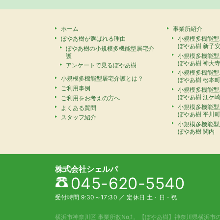
ホーム
事業所紹介
ぼやあ樹が選ばれる理由
小規模多機能型
ぼやあ樹 新子
ぼやあ樹の小規模多機能型居宅介
護
小規模多機能型
ぼやあ樹 神大
アンケートで見るぼやあ樹
小規模多機能型
小規模多機能型居宅介護とは？
ぼやあ樹 松本
ご利用事例
小規模多機能型
ぼやあ樹 江ケ
ご利用をお考えの方へ
小規模多機能型
よくある質問
ぼやあ樹 平川
スタッフ紹介
小規模多機能型
ぼやあ樹 関内
株式会社シェルパ
045-620-5540
受付時間 9:30～17:30
／
定休日 土・日・祝
横浜市神奈川区 事業所数No,1。
【ぼやあ樹】神奈川県横浜市