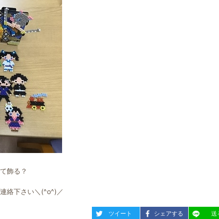
て飾る？
絡下さい＼(^o^)／
entry1466
entry1466
entry14
ツイート
シェアする
送