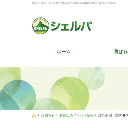
横浜市神奈川区 事業所数No,1の小規模多機能型居宅介護ぼやあ樹
ホーム
選ばれ
お知らせ
各施設のイベント情報
ぼやあ樹 関内◆
ホーム