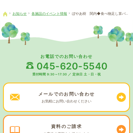
お知らせ
各施設のイベント情報
ぼやあ樹 関内◆食べ物足し算パート３
ホーム
お電話でのお問い合わせ
045-620-5540
受付時間 9:30～17:30
／
定休日 土・日・祝
メールでの
お問い合わせ
お気軽に
お問い合わせください
資料の
ご請求