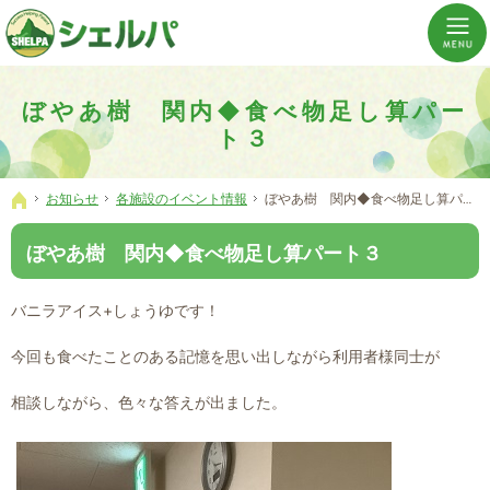
介護の「通い・泊まり・訪問」から必要なものだけをご提供。介護のことならシェルパへ。
横浜市神奈川区 事業所数No,1の小規模多機能型居宅介護ぼやあ樹
ぼやあ樹 関内◆食べ物足し算パー
ト３
お知らせ
各施設のイベント情報
ぼやあ樹 関内◆食べ物足し算パート３
ホーム
ぼやあ樹 関内◆食べ物足し算パート３
バニラアイス+しょうゆです！
今回も食べたことのある記憶を思い出しながら利用者様同士が
相談しながら、色々な答えが出ました。