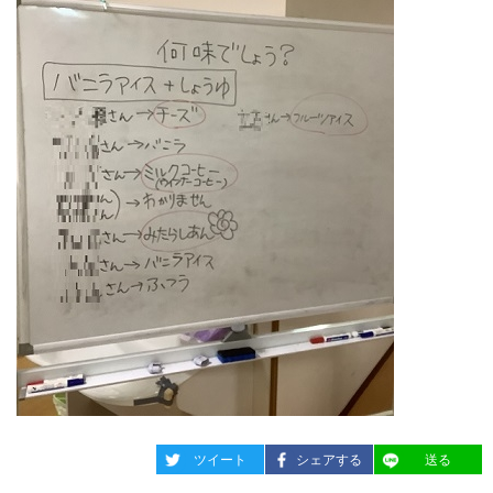
entry1383
entry1383
entry1383
ツイート
シェアする
送る