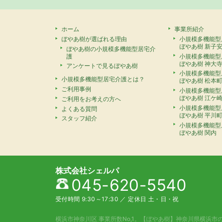
ホーム
事業所紹介
ぼやあ樹が選ばれる理由
小規模多機能型
ぼやあ樹 新子
ぼやあ樹の小規模多機能型居宅介
護
小規模多機能型
ぼやあ樹 神大
アンケートで見るぼやあ樹
小規模多機能型
小規模多機能型居宅介護とは？
ぼやあ樹 松本
ご利用事例
小規模多機能型
ぼやあ樹 江ケ
ご利用をお考えの方へ
小規模多機能型
よくある質問
ぼやあ樹 平川
スタッフ紹介
小規模多機能型
ぼやあ樹 関内
株式会社シェルパ
045-620-5540
受付時間 9:30～17:30
／
定休日 土・日・祝
横浜市神奈川区 事業所数No,1。
【ぼやあ樹】神奈川県横浜市