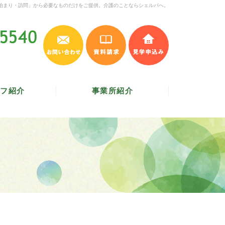
泊まり・訪問」から必要なものだけをご提供。介護のことならシェルパへ。
お問い合わせ
資料請求
見学申込み
045-620-5540
受付時間 9:30～17:30
／
定休日 土・日・祝
フ紹介
事業所紹介