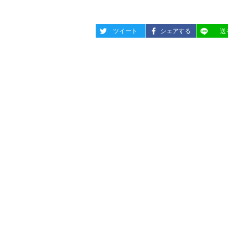
entry1357
entry1357
entry13
ツイート
シェアする
送