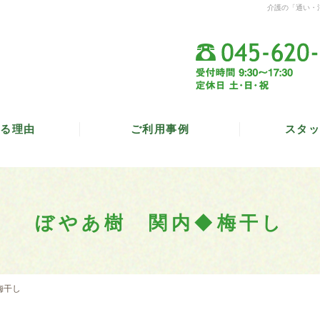
介護の「通い・
る理由
ご利用事例
スタッ
ぼやあ樹 関内◆梅干し
梅干し