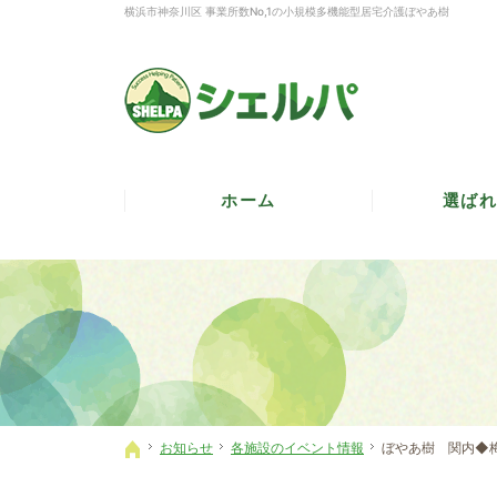
横浜市神奈川区 事業所数No,1の小規模多機能型居宅介護ぼやあ樹
ホーム
選ばれ
お知らせ
各施設のイベント情報
ぼやあ樹 関内◆
ホーム