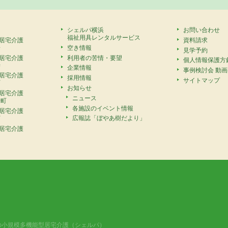
シェルパ横浜
お問い合わせ
福祉用具レンタルサービス
居宅介護
資料請求
安
空き情報
見学予約
居宅介護
利用者の苦情・要望
個人情報保護方
寺
企業情報
事例検討会 動
居宅介護
採用情報
サイトマップ
町
お知らせ
居宅介護
ニュース
崎町
各施設のイベント情報
居宅介護
広報誌「ぼやあ樹だより」
町
居宅介護
の小規模多機能型居宅介護（シェルパ）