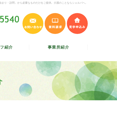
泊まり・訪問」から必要なものだけをご提供。介護のことならシェルパへ。
お問い合わせ
資料請求
見学申込み
045-620-5540
受付時間 9:30～17:30
／
定休日 土・日・祝
フ紹介
事業所紹介
介