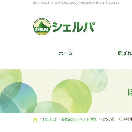
横浜市神奈川区 事業所数No,1の小規模多機能型居宅介護ぼやあ樹
ホーム
選ばれ
お知らせ
各施設のイベント情報
ぼやあ樹 松本町
ホーム