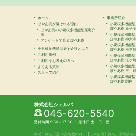
ホーム
事業所紹介
ぼやあ樹が選ばれる理由
小規模多機能型
ぼやあ樹 新子
ぼやあ樹の小規模多機能型居宅介
護
小規模多機能型
ぼやあ樹 神大
アンケートで見るぼやあ樹
小規模多機能型
小規模多機能型居宅介護とは？
ぼやあ樹 松本
ご利用事例
小規模多機能型
ぼやあ樹 江ケ
ご利用をお考えの方へ
小規模多機能型
よくある質問
ぼやあ樹 平川
スタッフ紹介
小規模多機能型
ぼやあ樹 関内
株式会社シェルパ
045-620-5540
受付時間 9:30～17:30
／
定休日 土・日・祝
横浜市神奈川区 事業所数No,1。
【ぼやあ樹】神奈川県横浜市