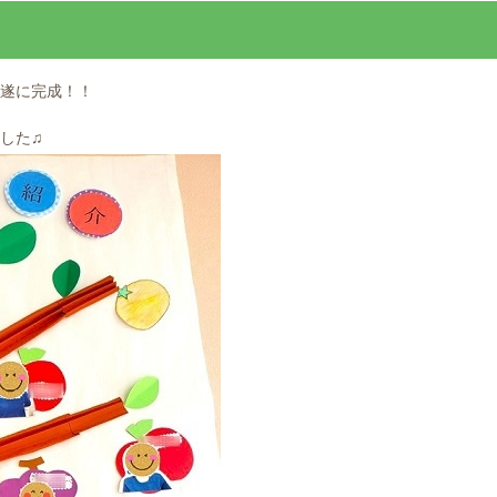
遂に完成！！
した♫