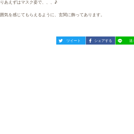
りあえずはマスク姿で、、、♪
囲気を感じてもらえるように、玄関に飾ってあります。
entry1312
entry1312
entry13
ツイート
シェアする
送