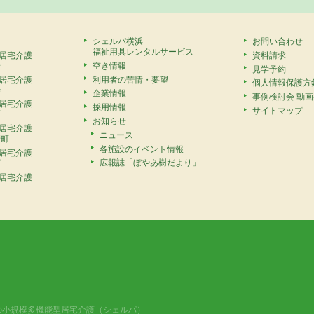
シェルパ横浜
お問い合わせ
福祉用具レンタルサービス
居宅介護
資料請求
安
空き情報
見学予約
居宅介護
利用者の苦情・要望
個人情報保護方
寺
企業情報
事例検討会 動
居宅介護
採用情報
サイトマップ
町
お知らせ
居宅介護
ニュース
崎町
各施設のイベント情報
居宅介護
広報誌「ぼやあ樹だより」
町
居宅介護
の小規模多機能型居宅介護（シェルパ）