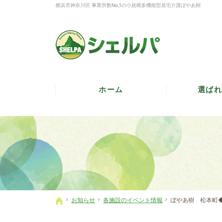
横浜市神奈川区 事業所数No,1の小規模多機能型居宅介護ぼやあ樹
ホーム
選ばれ
お知らせ
各施設のイベント情報
ぼやあ樹 松本町
ホーム