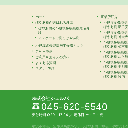
ホーム
事業所紹介
ぼやあ樹が選ばれる理由
小規模多機能型
ぼやあ樹 新子
ぼやあ樹の小規模多機能型居宅介
護
小規模多機能型
ぼやあ樹 神大
アンケートで見るぼやあ樹
小規模多機能型
小規模多機能型居宅介護とは？
ぼやあ樹 松本
ご利用事例
小規模多機能型
ぼやあ樹 江ケ
ご利用をお考えの方へ
小規模多機能型
よくある質問
ぼやあ樹 平川
スタッフ紹介
小規模多機能型
ぼやあ樹 関内
株式会社シェルパ
045-620-5540
受付時間 9:30～17:30
／
定休日 土・日・祝
横浜市神奈川区 事業所数No,1。
【ぼやあ樹】神奈川県横浜市