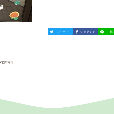
entry1306
entry1306
entry13
ツイート
シェアする
送
◆玄関梅雨