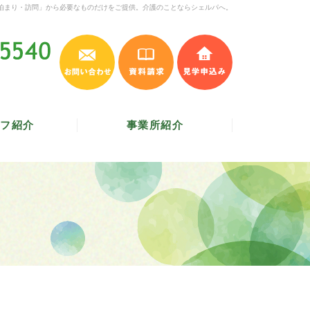
泊まり・訪問」から必要なものだけをご提供。介護のことならシェルパへ。
お問い合わせ
資料請求
見学申込み
045-620-5540
受付時間 9:30～17:30
／
定休日 土・日・祝
フ紹介
事業所紹介