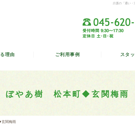
介護の「通い・
る理由
ご利用事例
スタッ
ぼやあ樹 松本町◆玄関梅雨
◆玄関梅雨