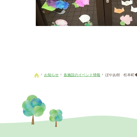
お知らせ
各施設のイベント情報
ぼやあ樹 松本町
ホーム