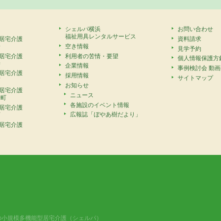
シェルパ横浜
お問い合わせ
福祉用具レンタルサービス
居宅介護
資料請求
安
空き情報
見学予約
居宅介護
利用者の苦情・要望
個人情報保護方
寺
企業情報
事例検討会 動
居宅介護
採用情報
サイトマップ
町
お知らせ
居宅介護
ニュース
崎町
各施設のイベント情報
居宅介護
広報誌「ぼやあ樹だより」
町
居宅介護
の小規模多機能型居宅介護（シェルパ）