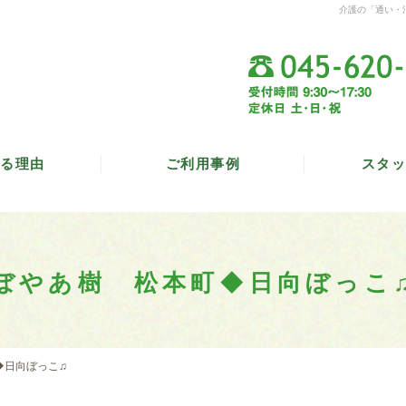
介護の「通い・
る理由
ご利用事例
スタッ
ぼやあ樹 松本町◆日向ぼっこ
◆日向ぼっこ♫