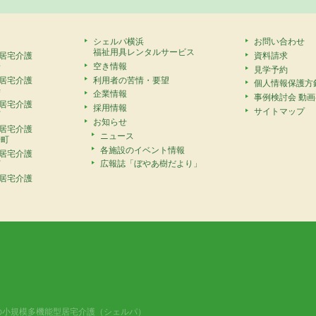
シェルパ横浜
お問い合わせ
福祉用具レンタルサービス
居宅介護
資料請求
安
空き情報
見学予約
居宅介護
利用者の苦情・要望
個人情報保護方
寺
企業情報
事例検討会 動
居宅介護
採用情報
サイトマップ
町
お知らせ
居宅介護
ニュース
崎町
各施設のイベント情報
居宅介護
広報誌「ぼやあ樹だより」
町
居宅介護
の小規模多機能型居宅介護（シェルパ）