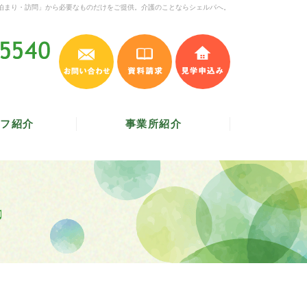
泊まり・訪問」から必要なものだけをご提供。介護のことならシェルパへ。
お問い合わせ
資料請求
見学申込み
045-620-5540
受付時間 9:30～17:30
／
定休日 土・日・祝
フ紹介
事業所紹介
♫