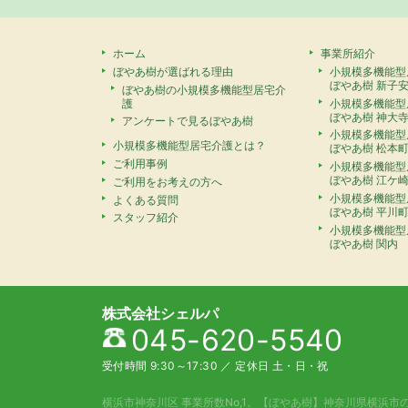
ホーム
事業所紹介
ぼやあ樹が選ばれる理由
小規模多機能型
ぼやあ樹 新子
ぼやあ樹の小規模多機能型居宅介
護
小規模多機能型
ぼやあ樹 神大
アンケートで見るぼやあ樹
小規模多機能型
小規模多機能型居宅介護とは？
ぼやあ樹 松本
ご利用事例
小規模多機能型
ぼやあ樹 江ケ
ご利用をお考えの方へ
小規模多機能型
よくある質問
ぼやあ樹 平川
スタッフ紹介
小規模多機能型
ぼやあ樹 関内
株式会社シェルパ
045-620-5540
受付時間 9:30～17:30
／
定休日 土・日・祝
横浜市神奈川区 事業所数No,1。
【ぼやあ樹】神奈川県横浜市