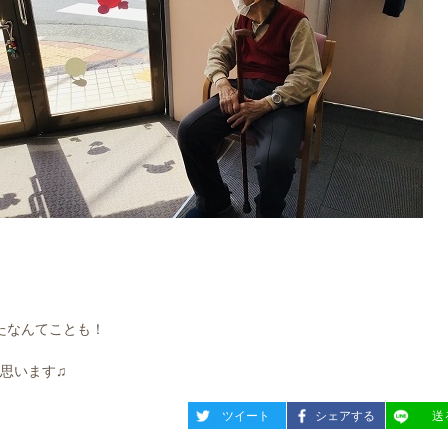
たなんてことも！
思います♫
entry1231
entry1231
entry12
ツイート
シェアする
送