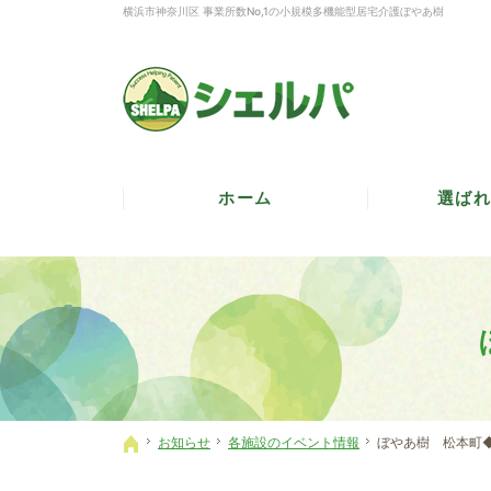
横浜市神奈川区 事業所数No,1の小規模多機能型居宅介護ぼやあ樹
ホーム
選ばれ
お知らせ
各施設のイベント情報
ぼやあ樹 松本町
ホーム