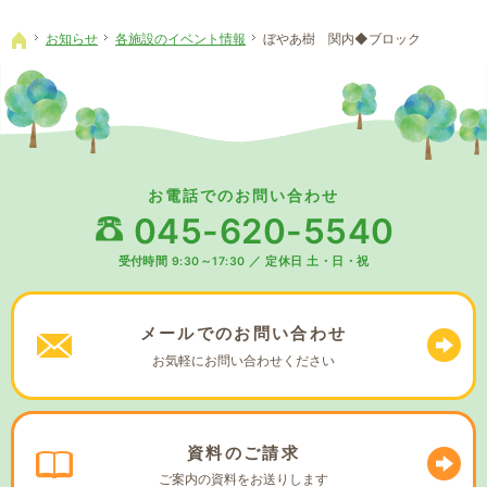
お知らせ
各施設のイベント情報
ぼやあ樹 関内◆ブロック
ホーム
お電話でのお問い合わせ
045-620-5540
受付時間 9:30～17:30
／
定休日 土・日・祝
メールでの
お問い合わせ
お気軽に
お問い合わせください
資料の
ご請求
ご案内の資料を
お送りします