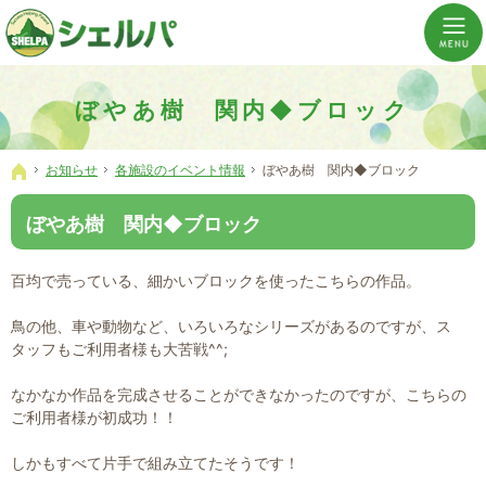
介護の「通い・泊まり・訪問」から必要なものだけをご提供。介護のことならシェルパへ。
横浜市神奈川区 事業所数No,1の小規模多機能型居宅介護ぼやあ樹
ぼやあ樹 関内◆ブロック
お知らせ
各施設のイベント情報
ぼやあ樹 関内◆ブロック
ホーム
ぼやあ樹 関内◆ブロック
百均で売っている、細かいブロックを使ったこちらの作品。
鳥の他、車や動物など、いろいろなシリーズがあるのですが、ス
タッフもご利用者様も大苦戦^^;
なかなか作品を完成させることができなかったのですが、こちらの
ご利用者様が初成功！！
しかもすべて片手で組み立てたそうです！