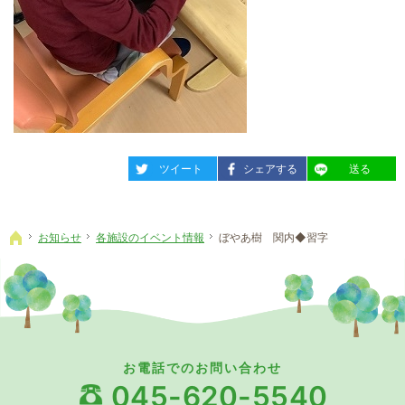
entry1181
entry1181
entry1181
ツイート
シェアする
送る
お知らせ
各施設のイベント情報
ぼやあ樹 関内◆習字
ホーム
お電話でのお問い合わせ
045-620-5540