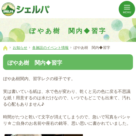
介護の「通い・泊まり・訪問」から必要なものだけをご提供。介護のことならシェルパへ。
横浜市神奈川区 事業所数No,1の小規模多機能型居宅介護ぼやあ樹
ぼやあ樹 関内◆習字
お知らせ
各施設のイベント情報
ぼやあ樹 関内◆習字
ホーム
ぼやあ樹 関内◆習字
ぼやあ樹関内、習字レクの様子です。
実は書いている紙は、水で色が変わり、乾くと元の色に戻る不思議
な紙！用意するのは水だけなので、いつでもどこでも出来て、汚れ
る心配もありません♪
時間がたつと乾いて文字が消えてしまうので、急いで写真をパシャ
リ☆ご自身のお名前や座右の銘等、思い思いに書かれていました。