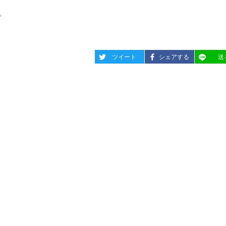
。
entry1095
entry1095
entry10
ツイート
シェアする
送