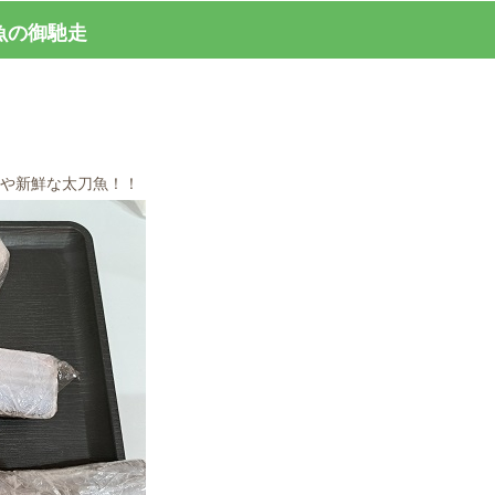
魚の御馳走
や新鮮な太刀魚！！