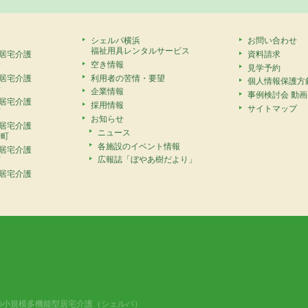
シェルパ横浜
お問い合わせ
福祉用具レンタルサービス
居宅介護
資料請求
安
空き情報
見学予約
居宅介護
利用者の苦情・要望
個人情報保護方
寺
企業情報
事例検討会 動
居宅介護
採用情報
サイトマップ
町
お知らせ
居宅介護
ニュース
崎町
各施設のイベント情報
居宅介護
広報誌「ぼやあ樹だより」
町
居宅介護
の小規模多機能型居宅介護（シェルパ）