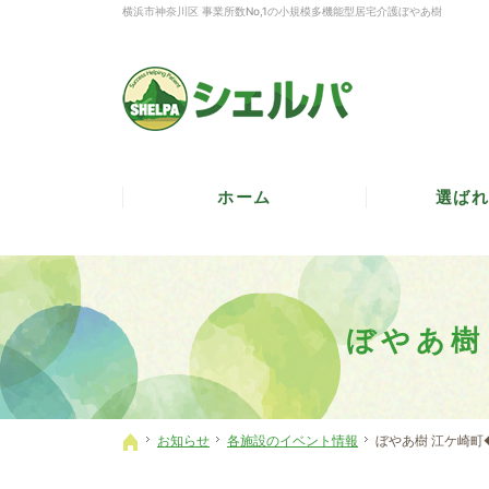
横浜市神奈川区 事業所数No,1の小規模多機能型居宅介護ぼやあ樹
ホーム
選ばれ
ぼやあ樹
お知らせ
各施設のイベント情報
ぼやあ樹 江ケ崎
ホーム