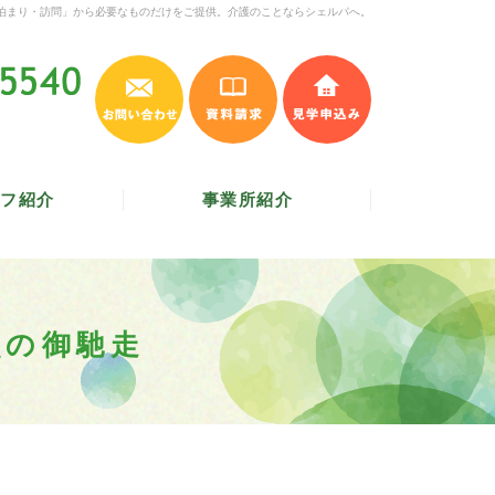
泊まり・訪問」から必要なものだけをご提供。介護のことならシェルパへ。
お問い合わせ
資料請求
見学申込み
045-620-5540
受付時間 9:30～17:30
／
定休日 土・日・祝
フ紹介
事業所紹介
魚の御馳走