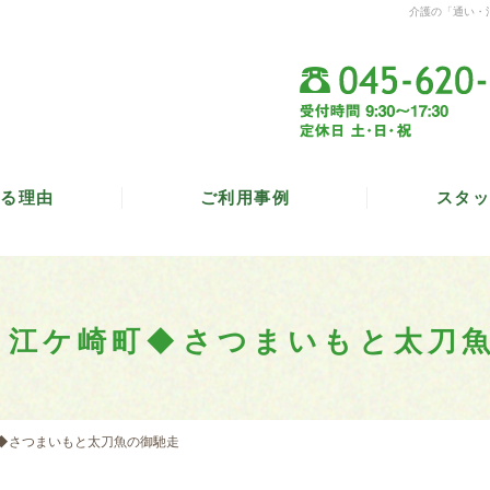
介護の「通い・
る理由
ご利用事例
スタッ
 江ケ崎町◆さつまいもと太刀
町◆さつまいもと太刀魚の御馳走