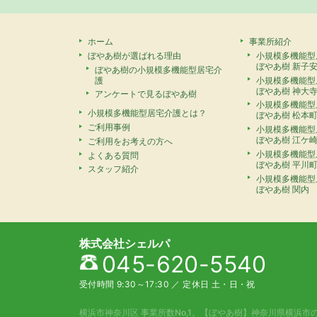
ホーム
事業所紹介
ぼやあ樹が選ばれる理由
小規模多機能型
ぼやあ樹 新子
ぼやあ樹の小規模多機能型居宅介
護
小規模多機能型
ぼやあ樹 神大
アンケートで見るぼやあ樹
小規模多機能型
小規模多機能型居宅介護とは？
ぼやあ樹 松本
ご利用事例
小規模多機能型
ぼやあ樹 江ケ
ご利用をお考えの方へ
小規模多機能型
よくある質問
ぼやあ樹 平川
スタッフ紹介
小規模多機能型
ぼやあ樹 関内
株式会社シェルパ
045-620-5540
受付時間 9:30～17:30
／
定休日 土・日・祝
横浜市神奈川区 事業所数No,1。
【ぼやあ樹】神奈川県横浜市