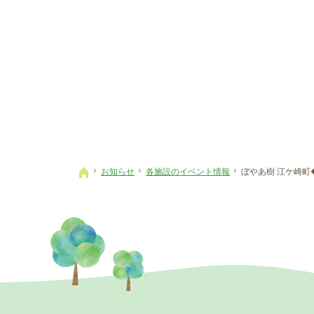
お知らせ
各施設のイベント情報
ぼやあ樹 江ケ崎
ホーム