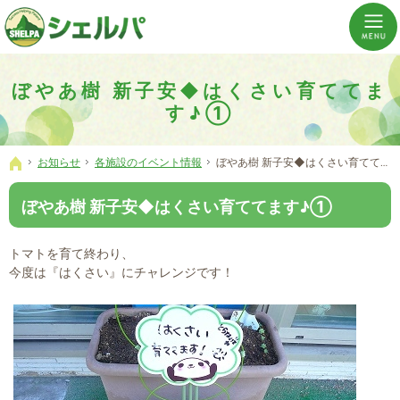
介護の「通い・泊まり・訪問」から必要なものだけをご提供。介護のことならシェルパへ。
横浜市神奈川区 事業所数No,1の小規模多機能型居宅介護ぼやあ樹
ぼやあ樹 新子安◆はくさい育ててま
す♪①
お知らせ
各施設のイベント情報
ぼやあ樹 新子安◆はくさい育ててます♪①
ホーム
ぼやあ樹 新子安◆はくさい育ててます♪①
トマトを育て終わり、
今度は『はくさい』にチャレンジです！