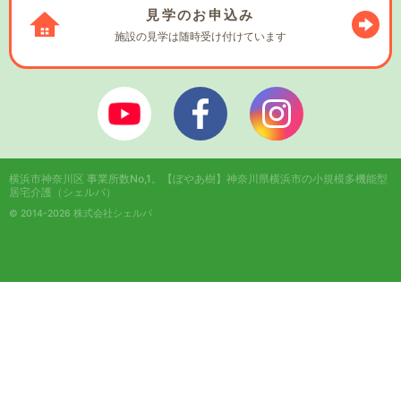
見学の
お申込み
施設の見学は
随時受け付けています
ぼやあ樹Youtube
シェルパフェイスブック
シェルパインスタ
横浜市神奈川区 事業所数No,1。
【ぼやあ樹】神奈川県横浜市の小規模多機能型
居宅介護（シェルパ）
© 2014-2026 株式会社シェルパ