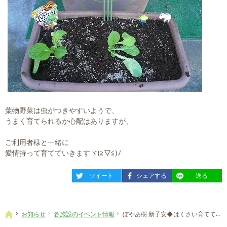
葉物野菜は虫がつきやすいようで、
うまく育てられるか心配はありますが、
ご利用者様と一緒に
愛情持って育てていきますヾ(≧▽≦)ﾉ
entry1087
entry1087
entry1087
ツイート
シェアする
送る
お知らせ
各施設のイベント情報
ぼやあ樹 新子安◆はくさい育ててます♪①
ホーム