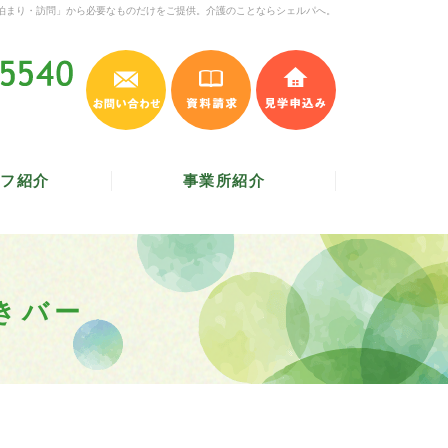
泊まり・訪問」から必要なものだけをご提供。介護のことならシェルパへ。
お問い合わせ
資料請求
見学申込み
045-620-5540
受付時間 9:30～17:30
／
定休日 土・日・祝
フ紹介
事業所紹介
きバー