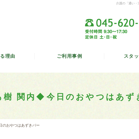
介護の「通い・
る理由
ご利用事例
スタッ
あ樹 関内◆今日のおやつはあず
今日のおやつはあずきバー