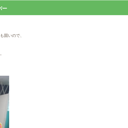
バー
も固いので、
。