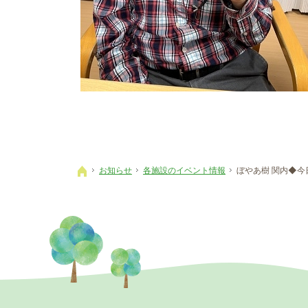
お知らせ
各施設のイベント情報
ぼやあ樹 関内◆
ホーム