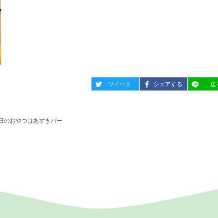
entry1066
entry1066
entry10
ツイート
シェアする
送
今日のおやつはあずきバー