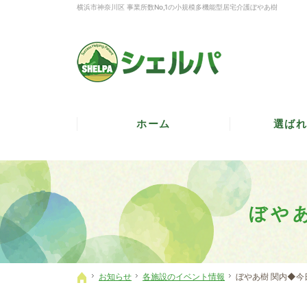
横浜市神奈川区 事業所数No,1の小規模多機能型居宅介護ぼやあ樹
ホーム
選ばれ
ぼや
お知らせ
各施設のイベント情報
ぼやあ樹 関内◆
ホーム