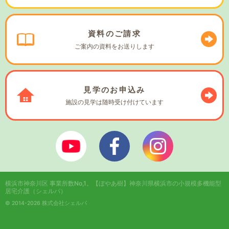
資料の
ご請求
ご案内の資料を
お送りします
見学の
お申込み
施設の見学は
随時受け付けています
ぼやあ樹Youtube
シェルパフェイスブック
シェルパインスタ
横浜市神奈川区 事業所数No,1。
【ぼやあ樹】神奈川県横浜市の小規模多機能型
居宅介護（シェルパ）
© 2014-2026 株式会社シェルパ