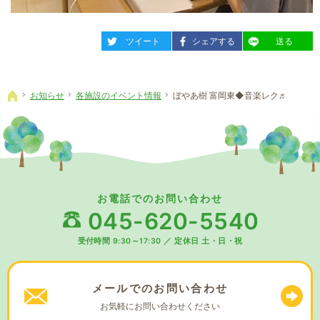
entry1052
entry1052
entry1052
ツイート
シェアする
送る
お知らせ
各施設のイベント情報
ぼやあ樹 富岡東◆音楽レク♬
ホーム
お電話でのお問い合わせ
045-620-5540
受付時間 9:30～17:30
／
定休日 土・日・祝
メールでの
お問い合わせ
お気軽に
お問い合わせください