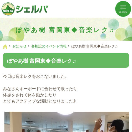
介護の「通い・泊まり・訪問」から必要なものだけをご提供。介護のことならシェルパへ。
横浜市神奈川区 事業所数No,1の小規模多機能型居宅介護ぼやあ樹
ぼやあ樹 富岡東◆音楽レク♬
お知らせ
各施設のイベント情報
ぼやあ樹 富岡東◆音楽レク♬
ホーム
ぼやあ樹 富岡東◆音楽レク♬
今日は音楽レクをおこないました。
みなさんキーボードに合わせて歌ったり
体操をされて体を動かしたり
とてもアクティブな活動となりました♪