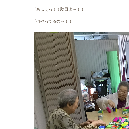
「あぁぁっ！！駄目よ～！！」
「何やってるの～！！」