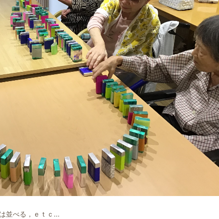
並べる，ｅｔｃ...