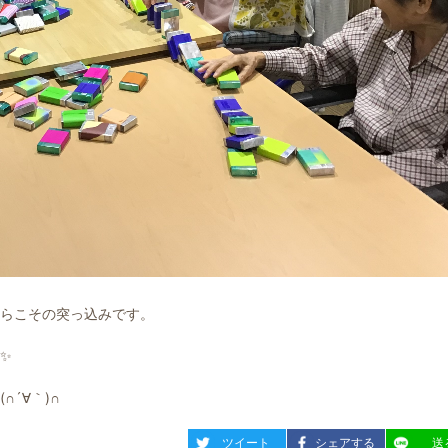
らこその突っ込みです。
✨
´∀｀)∩
entry576
entry576
entry57
ツイート
シェアする
送