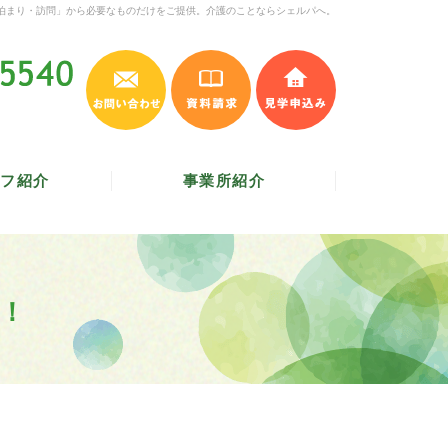
泊まり・訪問」から必要なものだけをご提供。介護のことならシェルパへ。
お問い合わせ
資料請求
見学申込み
045-620-5540
受付時間 9:30～17:30
／
定休日 土・日・祝
フ紹介
事業所紹介
！