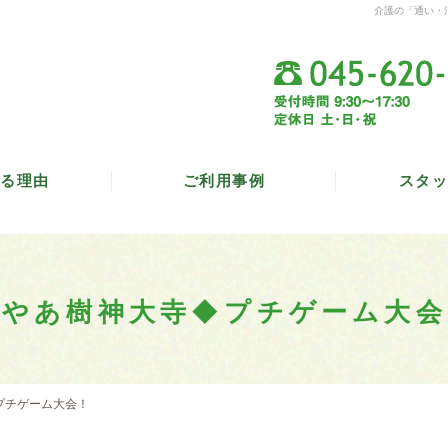
介護の「通い・
る理由
ご利用事例
スタッ
ぼやあ樹神大寺◆プチゲーム大会
プチゲーム大会！