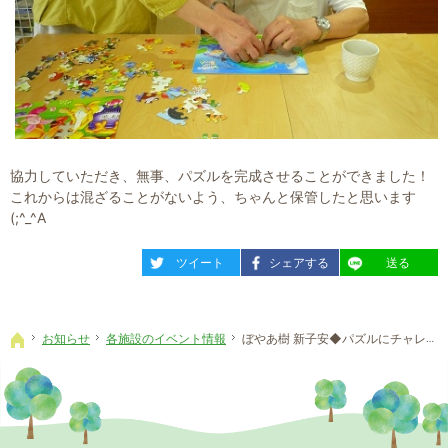
協力していただき、無事、パズルを完成させることができました！
これからは混ざることがないよう、ちゃんと保管したと思います
(;^_^A
entry967
entry967
entry967
ツイート
シェアする
送る
お知らせ
各施設のイベント情報
ぼやあ樹 新子安◆パズルにチャレンジ！！！
ホーム