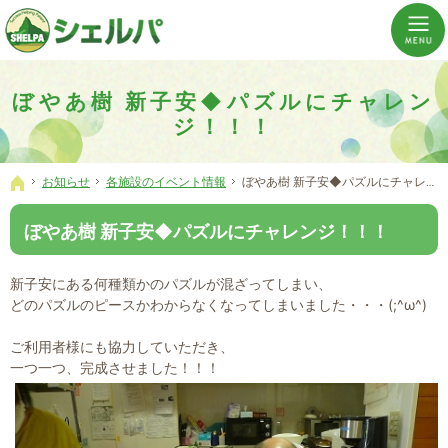
介護の「通い・泊まり・訪問」から必要なものだけをご提供。介護のことならシェルパへ。
横浜市神奈川区 事業所数No,1の小規模多機能型居宅介護ぼやあ樹
ぼやあ樹 新子安◆パズルにチャレン
ジ！！！
お知らせ
各施設のイベント情報
ぼやあ樹 新子安◆パズルにチャレンジ！！！
ホーム
ぼやあ樹 新子安◆パズルにチャレンジ！！！
新子安にある何種類かのパズルが混ざってしまい、
どのパズルのピースかわからなくなってしまいました・・・(;^ω^)
ご利用者様にも協力していただき、
一つ一つ、完成させました！！！