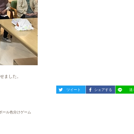
せました。
entry955
entry955
entry95
ツイート
シェアする
送
ボール色分けゲーム