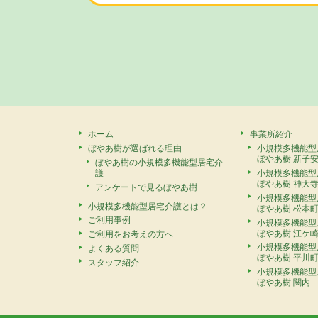
ホーム
事業所紹介
ぼやあ樹が選ばれる理由
小規模多機能型
ぼやあ樹 新子
ぼやあ樹の小規模多機能型居宅介
護
小規模多機能型
ぼやあ樹 神大
アンケートで見るぼやあ樹
小規模多機能型
小規模多機能型居宅介護とは？
ぼやあ樹 松本
ご利用事例
小規模多機能型
ぼやあ樹 江ケ
ご利用をお考えの方へ
小規模多機能型
よくある質問
ぼやあ樹 平川
スタッフ紹介
小規模多機能型
ぼやあ樹 関内