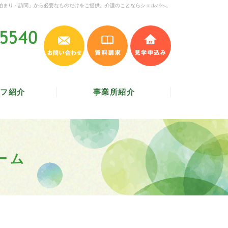
泊まり・訪問」から必要なものだけをご提供。介護のことならシェルパへ。
お問い合わせ
資料請求
見学申込み
045-620-5540
受付時間 9:30～17:30
／
定休日 土・日・祝
フ紹介
事業所紹介
ーム