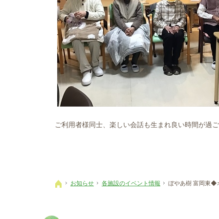
ご利用者様同士、楽しい会話も生まれ良い時間が過ご
お知らせ
各施設のイベント情報
ぼやあ樹 富岡東◆
ホーム