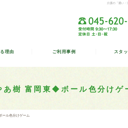
介護の「通い・
る理由
ご利用事例
スタッ
やあ樹 富岡東◆ボール色分けゲ
ボール色分けゲーム