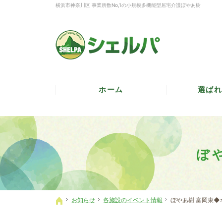
横浜市神奈川区 事業所数No,1の小規模多機能型居宅介護ぼやあ樹
ホーム
選ばれ
ぼ
お知らせ
各施設のイベント情報
ぼやあ樹 富岡東◆
ホーム