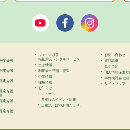
ぼやあ樹Youtube
シェルパフェイスブック
シェルパイン
シェルパ横浜
お問い合わせ
福祉用具レンタルサービス
居宅介護
資料請求
安
空き情報
見学予約
居宅介護
利用者の苦情・要望
個人情報保護方
寺
企業情報
事例検討会 動
居宅介護
採用情報
サイトマップ
町
お知らせ
居宅介護
ニュース
崎町
各施設のイベント情報
居宅介護
広報誌「ぼやあ樹だより」
町
居宅介護