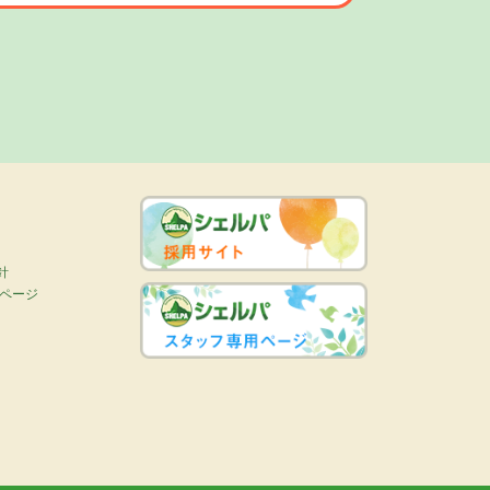
スタグラム
針
画ページ