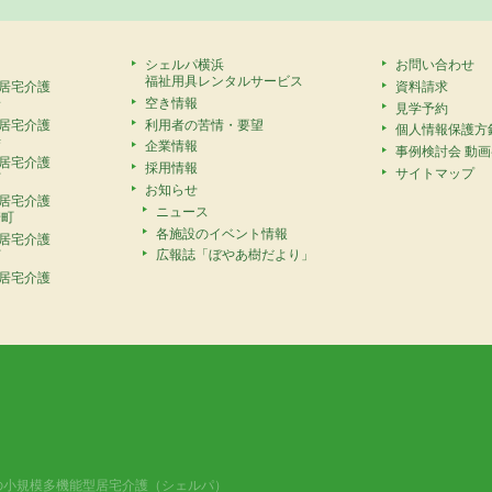
シェルパ横浜
お問い合わせ
福祉用具レンタルサービス
居宅介護
資料請求
安
空き情報
見学予約
居宅介護
利用者の苦情・要望
個人情報保護方
寺
企業情報
事例検討会 動
居宅介護
採用情報
サイトマップ
町
お知らせ
居宅介護
ニュース
崎町
各施設のイベント情報
居宅介護
広報誌「ぼやあ樹だより」
町
居宅介護
の小規模多機能型居宅介護（シェルパ）