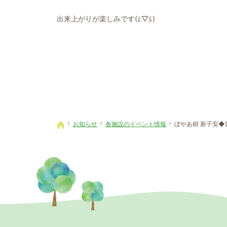
出来上がりが楽しみです(≧▽≦)
お知らせ
各施設のイベント情報
ぼやあ樹 新子安◆
ホーム