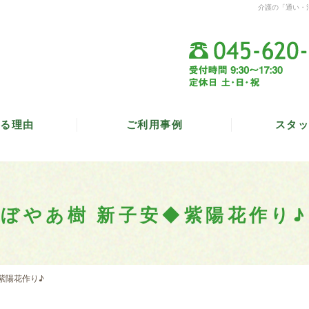
介護の「通い・
る理由
ご利用事例
スタッ
ぼやあ樹 新子安◆紫陽花作り♪
紫陽花作り♪