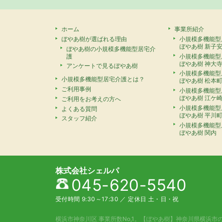
ホーム
事業所紹介
ぼやあ樹が選ばれる理由
小規模多機能型
ぼやあ樹 新子
ぼやあ樹の小規模多機能型居宅介
護
小規模多機能型
ぼやあ樹 神大
アンケートで見るぼやあ樹
小規模多機能型
小規模多機能型居宅介護とは？
ぼやあ樹 松本
ご利用事例
小規模多機能型
ぼやあ樹 江ケ
ご利用をお考えの方へ
小規模多機能型
よくある質問
ぼやあ樹 平川
スタッフ紹介
小規模多機能型
ぼやあ樹 関内
株式会社シェルパ
045-620-5540
受付時間 9:30～17:30
／
定休日 土・日・祝
横浜市神奈川区 事業所数No,1。
【ぼやあ樹】神奈川県横浜市