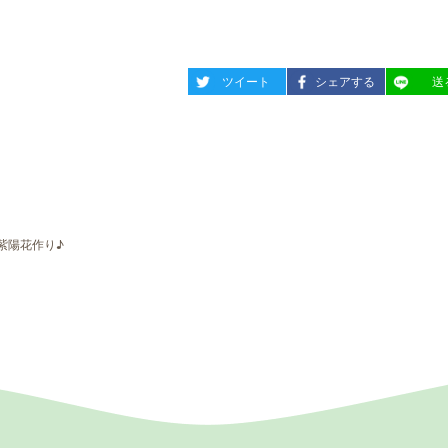
entry950
entry950
entry95
ツイート
シェアする
送
紫陽花作り♪