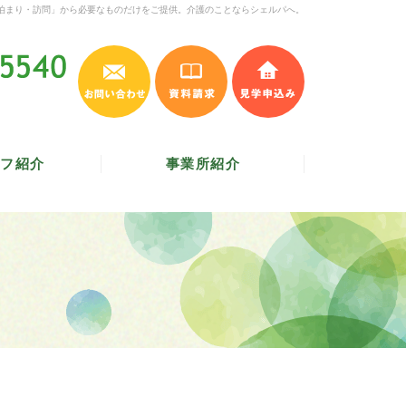
泊まり・訪問」から必要なものだけをご提供。介護のことならシェルパへ。
お問い合わせ
資料請求
見学申込み
045-620-5540
受付時間 9:30～17:30
／
定休日 土・日・祝
フ紹介
事業所紹介