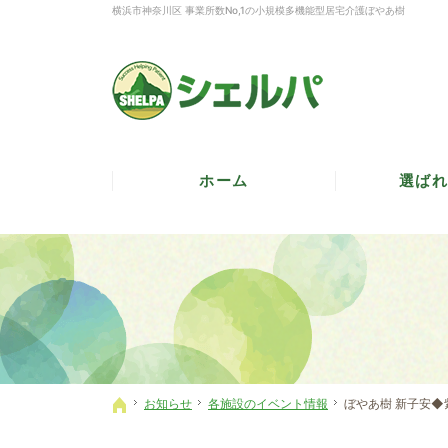
横浜市神奈川区 事業所数No,1の小規模多機能型居宅介護ぼやあ樹
ホーム
選ばれ
お知らせ
各施設のイベント情報
ぼやあ樹 新子安◆
ホーム