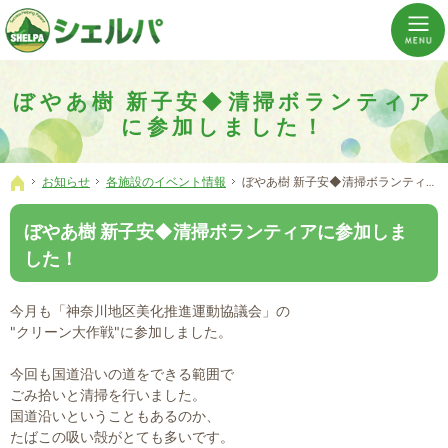
介護の「通い・泊まり・訪問」から必要なものだけをご提供。介護のことならシェルパへ。
横浜市神奈川区 事業所数No,1の小規模多機能型居宅介護ぼやあ樹
ぼやあ樹 新子安◆清掃ボランティア
に参加しました！
お知らせ
各施設のイベント情報
ぼやあ樹 新子安◆清掃ボランティアに参加しました！
ホーム
ぼやあ樹 新子安◆清掃ボランティアに参加しま
した！
今月も「神奈川地区美化推進運動協議会」の
"クリーン大作戦"に参加しました。
今回も国道沿いの道をできる範囲で
ごみ拾いと清掃を行いました。
国道沿いということもあるのか、
たばこの吸い殻がとても多いです。