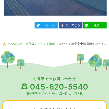
entry880
entry880
entry880
ツイート
シェアする
送る
お知らせ
各施設のイベント情報
ぼやあ樹 新子安◆清掃ボランティアに参加しました！
ホーム
お電話でのお問い合わせ
045-620-5540
受付時間 9:30～17:30
／
定休日 土・日・祝