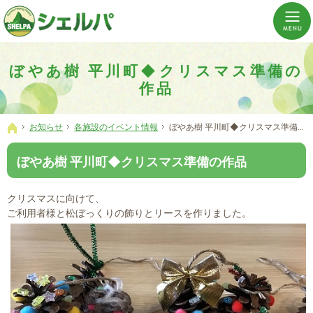
介護の「通い・泊まり・訪問」から必要なものだけをご提供。介護のことならシェルパへ。
横浜市神奈川区 事業所数No,1の小規模多機能型居宅介護ぼやあ樹
ぼやあ樹 平川町◆クリスマス準備の
作品
お知らせ
各施設のイベント情報
ぼやあ樹 平川町◆クリスマス準備の作品
ホーム
ぼやあ樹 平川町◆クリスマス準備の作品
クリスマスに向けて、
ご利用者様と松ぼっくりの飾りとリースを作りました。