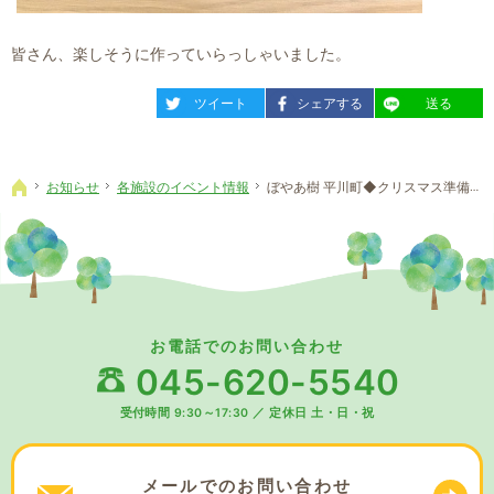
皆さん、楽しそうに作っていらっしゃいました。
entry828
entry828
entry828
ツイート
シェアする
送る
お知らせ
各施設のイベント情報
ぼやあ樹 平川町◆クリスマス準備の作品
ホーム
お電話でのお問い合わせ
045-620-5540
受付時間 9:30～17:30
／
定休日 土・日・祝
メールでの
お問い合わせ