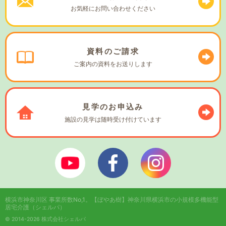
お気軽に
お問い合わせください
資料の
ご請求
ご案内の資料を
お送りします
見学の
お申込み
施設の見学は
随時受け付けています
ぼやあ樹Youtube
シェルパフェイスブック
シェルパインスタ
横浜市神奈川区 事業所数No,1。
【ぼやあ樹】神奈川県横浜市の小規模多機能型
居宅介護（シェルパ）
© 2014-2026 株式会社シェルパ