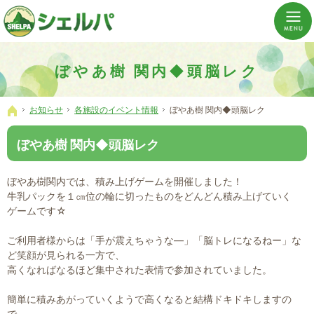
介護の「通い・泊まり・訪問」から必要なものだけをご提供。介護のことならシェルパへ。
横浜市神奈川区 事業所数No,1の小規模多機能型居宅介護ぼやあ樹
ぼやあ樹 関内◆頭脳レク
お知らせ
各施設のイベント情報
ぼやあ樹 関内◆頭脳レク
ホーム
ぼやあ樹 関内◆頭脳レク
ぼやあ樹関内では、積み上げゲームを開催しました！
牛乳パックを１㎝位の輪に切ったものをどんどん積み上げていく
ゲームです☆
ご利用者様からは「手が震えちゃうな―」「脳トレになるねー」な
ど笑顔が見られる一方で、
高くなればなるほど集中された表情で参加されていました。
簡単に積みあがっていくようで高くなると結構ドキドキしますの
で、