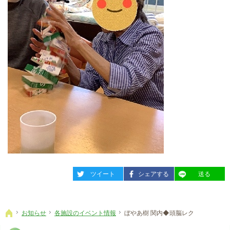
entry820
entry820
entry820
ツイート
シェアする
送る
お知らせ
各施設のイベント情報
ぼやあ樹 関内◆頭脳レク
ホーム