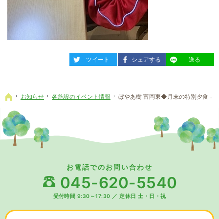
entry817
entry817
entry817
ツイート
シェアする
送る
お知らせ
各施設のイベント情報
ぼやあ樹 富岡東◆月末の特別夕食メニュー☆彡
ホーム
お電話でのお問い合わせ
045-620-5540
受付時間 9:30～17:30
／
定休日 土・日・祝