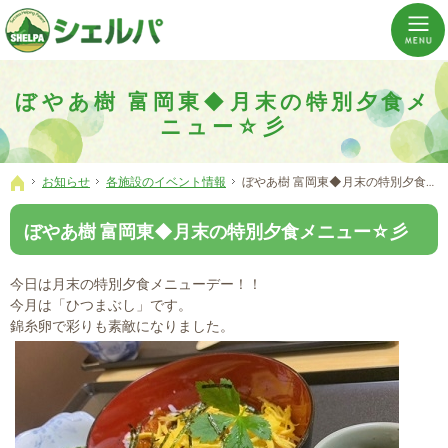
介護の「通い・泊まり・訪問」から必要なものだけをご提供。介護のことならシェルパへ。
横浜市神奈川区 事業所数No,1の小規模多機能型居宅介護ぼやあ樹
ぼやあ樹 富岡東◆月末の特別夕食メ
ニュー☆彡
お知らせ
各施設のイベント情報
ぼやあ樹 富岡東◆月末の特別夕食メニュー☆彡
ホーム
ぼやあ樹 富岡東◆月末の特別夕食メニュー☆彡
今日は月末の特別夕食メニューデー！！
今月は「ひつまぶし」です。
錦糸卵で彩りも素敵になりました。