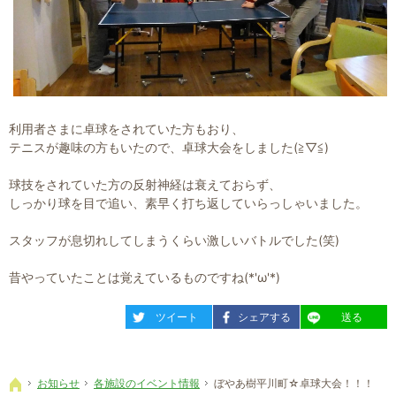
利用者さまに卓球をされていた方もおり、
テニスが趣味の方もいたので、卓球大会をしました(≧▽≦)
球技をされていた方の反射神経は衰えておらず、
しっかり球を目で追い、素早く打ち返していらっしゃいました。
スタッフが息切れしてしまうくらい激しいバトルでした(笑)
昔やっていたことは覚えているものですね(*'ω'*)
entry544
entry544
entry544
ツイート
シェアする
送る
お知らせ
各施設のイベント情報
ぼやあ樹平川町☆卓球大会！！！
ホーム