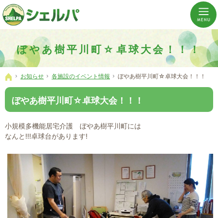
介護の「通い・泊まり・訪問」から必要なものだけをご提供。介護のことならシェルパへ。
横浜市神奈川区 事業所数No,1の小規模多機能型居宅介護ぼやあ樹
ぼやあ樹平川町☆卓球大会！！！
お知らせ
各施設のイベント情報
ぼやあ樹平川町☆卓球大会！！！
ホーム
ぼやあ樹平川町☆卓球大会！！！
小規模多機能居宅介護 ぼやあ樹平川町には
なんと!!!卓球台があります!