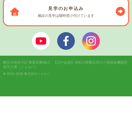
見学の
お申込み
施設の見学は
随時受け付けています
ぼやあ樹Youtube
シェルパフェイスブック
シェルパインスタ
横浜市神奈川区 事業所数No,1。
【ぼやあ樹】神奈川県横浜市の小規模多機能型
居宅介護（シェルパ）
© 2014-2026 株式会社シェルパ