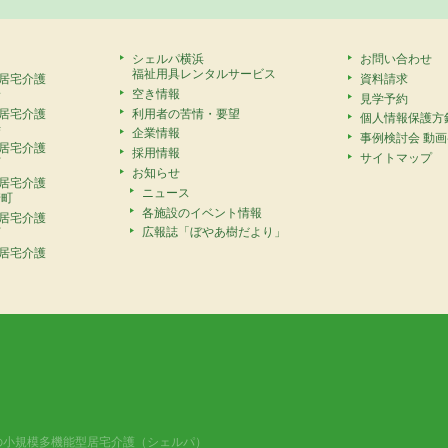
シェルパ横浜
お問い合わせ
福祉用具レンタルサービス
居宅介護
資料請求
安
空き情報
見学予約
居宅介護
利用者の苦情・要望
個人情報保護方
寺
企業情報
事例検討会 動
居宅介護
採用情報
サイトマップ
町
お知らせ
居宅介護
ニュース
崎町
各施設のイベント情報
居宅介護
広報誌「ぼやあ樹だより」
町
居宅介護
の小規模多機能型居宅介護（シェルパ）