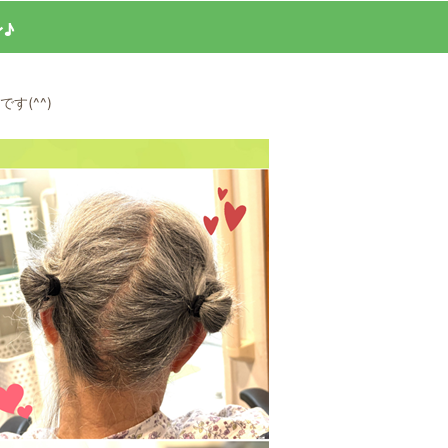
♪
す(^^)