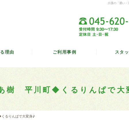
介護の「通い・
る理由
ご利用事例
スタッ
あ樹 平川町◆くるりんぱで大
◆くるりんぱで大変身♪