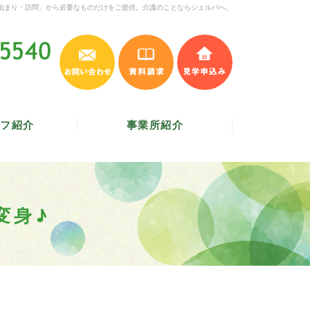
泊まり・訪問」から必要なものだけをご提供。介護のことならシェルパへ。
お問い合わせ
資料請求
見学申込み
045-620-5540
受付時間 9:30～17:30
／
定休日 土・日・祝
フ紹介
事業所紹介
変身♪