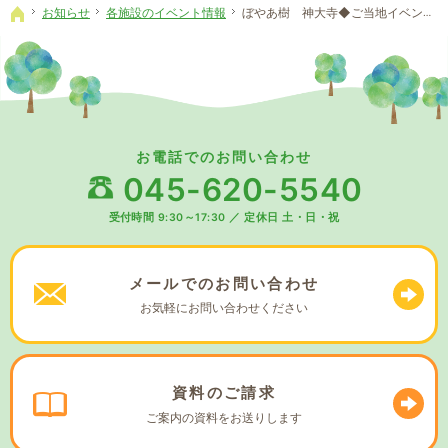
お知らせ
各施設のイベント情報
ぼやあ樹 神大寺◆ご当地イベント♪宮崎グルメ旅
ホーム
お電話でのお問い合わせ
045-620-5540
受付時間 9:30～17:30
／
定休日 土・日・祝
メールでの
お問い合わせ
お気軽に
お問い合わせください
資料の
ご請求
ご案内の資料を
お送りします