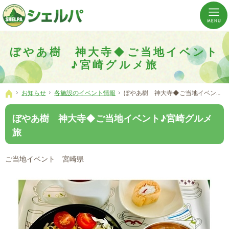
介護の「通い・泊まり・訪問」から必要なものだけをご提供。介護のことならシェルパへ。
横浜市神奈川区 事業所数No,1の小規模多機能型居宅介護ぼやあ樹
ぼやあ樹 神大寺◆ご当地イベント
♪宮崎グルメ旅
お知らせ
各施設のイベント情報
ぼやあ樹 神大寺◆ご当地イベント♪宮崎グルメ旅
ホーム
ぼやあ樹 神大寺◆ご当地イベント♪宮崎グルメ
旅
ご当地イベント 宮崎県