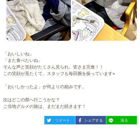
「おいしいね」
「また食べたいね」
そんな声と笑顔がたくさん見られ、皆さま完食！！
この笑顔が見たくて、スタッフも毎回腕を振っています⭐︎
「おいしかったよ」が何よりの励みです。
次はどこの県へ行こうかな？
ご当地グルメの旅は、まだまだ続きます！
entry2479
entry2479
entry2479
ツイート
シェアする
送る